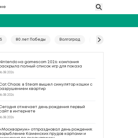
оне
5
80 лет Победы
Волгоград
Гайд
Год единс
Nintendo на gamescom 2026: компания
раскрыла полный список игр для показа
06.08.2026
Cat Chaos: в Steam вышел симулятор кошки с
разрушением квартир
06.08.2026
Сегодня отмечает день рождения первый
сайт в интернете
06.08.2026
«Москвариум» отпраздновал день рождения:
зарыбление Каменских прудов карпами и