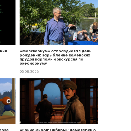
ния
«Москвариум» отпраздновал день
рождения: зарыбление Каменских
прудов карпами и экскурсия по
океанариуму
05.08.2026
Goose
«Война миров: Сибирь»: демоверсию