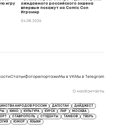
ую игру
ожидаемого российского экшена
впервые покажут на Comic Con
Игромир
04.08.2026
вости
Статьи
Фоторепортажи
Мы в VK
Мы в Telegram
О нас
Контакты
ДИНСТВА НАРОДОВ РОССИИ
ДАГЕСТАН
ДАЙДЖЕСТ
ЕРЫ
КИНО
КУЛЬТУРА
КУРСК
ЛНР
МОСКВА
ОРТ
СТАВРОПОЛЬ
СТУДЕНТЫ
ТАМБОВ
ТВЕРЬ
ОГИЯ
ЮМОР
ЯЗЫКИ