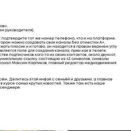
ов».
ем руководителя).
 подтвердите тот же номер телефона, что и на платформе.
ором можно создавать свои каналы без отместки А+,
жать плюсик и и готово, он находится в правом верхнем углу
оявляется поле для создания канала, прям как в телеге.
ве подписчиков кого-то из своих контактов, около двухсот,
 уникальную ссылку, состоящую из 43 символов, символы
 сказал Максим Карпиков, главный редактор медиадвижения
ём. Делитесь этой инфой с семьёй и друзьями, а главное
ь в курсе самых крутых новостей. Также там есть наше
ссенджере.