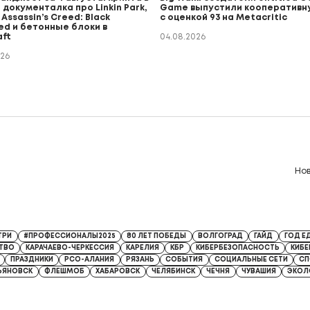
 документалка про Linkin Park,
Game выпустили кооперативн
Assassin’s Creed: Black
с оценкой 93 на Metacritic
ed и бетонные блоки в
aft
04.08.2026
026
Но
8 от 13.04.2026
ТРИ
#ПРОФЕССИОНАЛЫ2025
80 ЛЕТ ПОБЕДЫ
ВОЛГОГРАД
ГАЙД
ГОД Е
ТВО
КАРАЧАЕВО-ЧЕРКЕССИЯ
КАРЕЛИЯ
КБР
КИБЕРБЕЗОПАСНОСТЬ
КИБ
ПРАЗДНИКИ
РСО-АЛАНИЯ
РЯЗАНЬ
СОБЫТИЯ
СОЦИАЛЬНЫЕ СЕТИ
СП
ЬЯНОВСК
ФЛЕШМОБ
ХАБАРОВСК
ЧЕЛЯБИНСК
ЧЕЧНЯ
ЧУВАШИЯ
ЭКОЛ