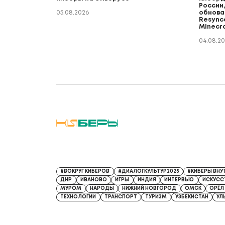
России,
05.08.2026
обнова 
Resync
Minecr
04.08.2
Регистрационный номер СМИ: Серия Эл № ФС77-9132
#ВОКРУГ КИБЕРОВ
#ДИАЛОГКУЛЬТУР2025
#КИБЕРЫ ВНУ
ДНР
ИВАНОВО
ИГРЫ
ИНДИЯ
ИНТЕРВЬЮ
ИСКУСС
МУРОМ
НАРОДЫ
НИЖНИЙ НОВГОРОД
ОМСК
ОРЁЛ
ТЕХНОЛОГИИ
ТРАНСПОРТ
ТУРИЗМ
УЗБЕКИСТАН
УЛ