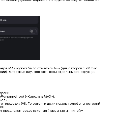
аем любой удобный вариант: копируем ссылку. отправляем
ере МАХ нужна была отметка«А+» (для авторов с >10 тыс.
ии). Для таких случаев есть свои отдельные инструкции.
ерсии.
 @channel_bot («Каналы в MAX»).
нал».
 площадку (VK, Telegram и др.) и номер телефона, который
КН.
от предложит создать канал (название и никнейм