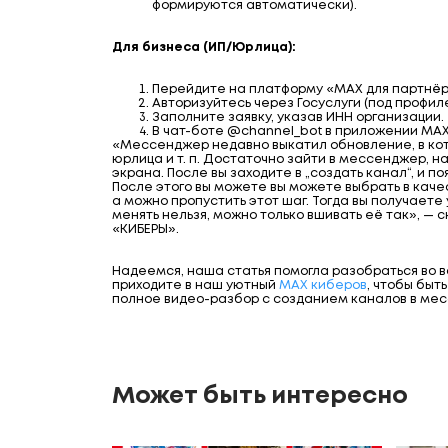
формируются автоматически).
Для бизнеса (ИП/Юрлица):
Перейдите на платформу «MAX для партнёр
Авторизуйтесь через Госуслуги (под профил
Заполните заявку, указав ИНН организации.
В чат-боте @channel_bot в приложении MAX
«Мессенджер недавно выкатил обновление, в кот
юрлица и т. п. Достаточно зайти в мессенджер, на
экрана. После вы заходите в „создать канал“, и п
После этого вы можете вы можете выбрать в качест
а можно пропустить этот шаг. Тогда вы получаете
менять нельзя, можно только вшивать её так», —
«КИБЕРЫ».
Надеемся, наша статья помогла разобраться во вс
приходите в наш уютный
МАХ киберов
, чтобы быт
полное видео-разбор с созданием каналов в ме
Может быть интересно