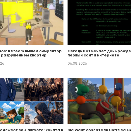
aos: в Steam вышел симулятор
Сегодня отмечает день рожде
с разрушением квартир
первый сайт в интернете
026
06.08.2026
йджест за 4 августа: крипта в
Big Walk: создатели Untitled 