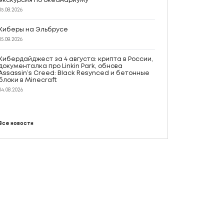
экскурсия по океанариуму
05.08.2026
Киберы на Эльбрусе
05.08.2026
Кибердайджест за 4 августа: крипта в России,
документалка про Linkin Park, обнова
Assassin’s Creed: Black Resynced и бетонные
блоки в Minecraft
04.08.2026
Все новости