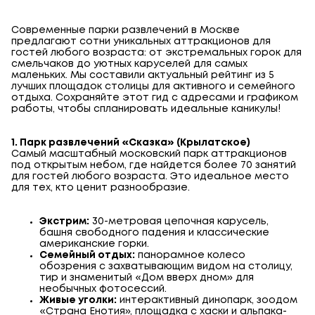
Современные
парки развлечений в Москве
предлагают сотни уникальных аттракционов для
гостей любого возраста: от экстремальных горок для
смельчаков до уютных каруселей для самых
маленьких. Мы составили актуальный рейтинг из 5
лучших площадок столицы для активного и семейного
отдыха. Сохраняйте этот гид с адресами и графиком
работы, чтобы спланировать идеальные каникулы!
1. Парк развлечений «Сказка» (Крылатское)
Самый масштабный московский парк аттракционов
под открытым небом, где найдется более 70 занятий
для гостей любого возраста. Это идеальное место
для тех, кто ценит разнообразие.
Экстрим:
30-метровая цепочная карусель,
башня свободного падения и классические
американские горки.
Семейный отдых:
панорамное колесо
обозрения с захватывающим видом на столицу,
тир и знаменитый «Дом вверх дном» для
необычных фотосессий.
Живые уголки:
интерактивный динопарк, зоодом
«Страна Енотия», площадка с хаски и альпака-