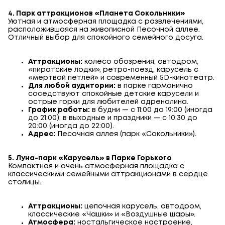
4. Парк аттракционов «Планета Сокольники»
Уютная и атмосферная площадка с развлечениями,
расположившаяся на живописной Песочной аллее.
Отличный выбор для спокойного семейного досуга.
Аттракционы:
колесо обозрения, автодром,
«пиратские лодки», ретро-поезд, карусель с
«мертвой петлей» и современный 5D-кинотеатр.
Для любой аудитории:
в парке гармонично
соседствуют спокойные детские карусели и
острые горки для любителей адреналина.
График работы:
в будни — с 11:00 до 19:00 (иногда
до 21:00); в выходные и праздники — с 10:30 до
20:00 (иногда до 22:00).
Адрес:
Песочная аллея (парк «Сокольники»).
5. Луна-парк «Карусель» в Парке Горького
Компактная и очень атмосферная площадка с
классическими семейными аттракционами в сердце
столицы.
Аттракционы:
цепочная карусель, автодром,
классические «Чашки» и «Воздушные шары».
Атмосфера:
ностальгическое настроение,