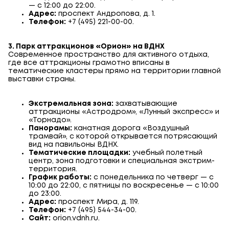
— с 12:00 до 22:00.
Адрес:
проспект Андропова, д. 1.
Телефон:
+7 (495) 221-00-00.
3. Парк аттракционов «Орион» на ВДНХ
Современное пространство для активного отдыха,
где все аттракционы грамотно вписаны в
тематические кластеры прямо на территории главной
выставки страны.
Экстремальная зона:
захватывающие
аттракционы «Астродром», «Лунный экспресс» и
«Торнадо».
Панорамы:
канатная дорога «Воздушный
трамвай», с которой открывается потрясающий
вид на павильоны ВДНХ.
Тематические площадки:
учебный полетный
центр, зона подготовки и специальная экстрим-
территория.
График работы:
с понедельника по четверг — с
10:00 до 22:00, с пятницы по воскресенье — с 10:00
до 23:00.
Адрес:
проспект Мира, д. 119.
Телефон:
+7 (495) 544-34-00.
Сайт:
orion.vdnh.ru.