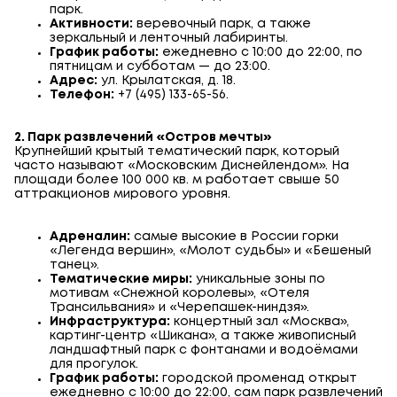
парк.
Активности:
веревочный парк, а также
зеркальный и ленточный лабиринты.
График работы:
ежедневно с 10:00 до 22:00, по
пятницам и субботам — до 23:00.
Адрес:
ул. Крылатская, д. 18.
Телефон:
+7 (495) 133-65-56.
2. Парк развлечений «Остров мечты»
Крупнейший крытый тематический парк, который
часто называют «Московским Диснейлендом». На
площади более 100 000 кв. м работает свыше 50
аттракционов мирового уровня.
Адреналин:
самые высокие в России горки
«Легенда вершин», «Молот судьбы» и «Бешеный
танец».
Тематические миры:
уникальные зоны по
мотивам «Снежной королевы», «Отеля
Трансильвания» и «Черепашек-ниндзя».
Инфраструктура:
концертный зал «Москва»,
картинг-центр «Шикана», а также живописный
ландшафтный парк с фонтанами и водоёмами
для прогулок.
График работы:
городской променад открыт
ежедневно с 10:00 до 22:00, сам парк развлечений