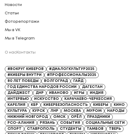
Новости
Статьи
Фоторепортажи
Мы в VK
Мы в Telegram
О нас
Контакты
Регистрационный номер СМИ: Серия Эл № ФС77-91328 от 13.04.2026
#ВОКРУГ КИБЕРОВ
#ДИАЛОГКУЛЬТУР2025
#КИБЕРЫ ВНУТРИ
#ПРОФЕССИОНАЛЫ2025
80 ЛЕТ ПОБЕДЫ
ВОЛГОГРАД
ГАЙД
ГОД ЕДИНСТВА НАРОДОВ РОССИИ
ДАГЕСТАН
ДАЙДЖЕСТ
ДНР
ИВАНОВО
ИГРЫ
ИНДИЯ
ИНТЕРВЬЮ
ИСКУССТВО
КАРАЧАЕВО-ЧЕРКЕССИЯ
КАРЕЛИЯ
КБР
КИБЕРБЕЗОПАСНОСТЬ
КИБЕРЫ
КИНО
КУЛЬТУРА
КУРСК
ЛНР
МОСКВА
МУРОМ
НАРОДЫ
НИЖНИЙ НОВГОРОД
ОМСК
ОРЁЛ
ПРАЗДНИКИ
РСО-АЛАНИЯ
РЯЗАНЬ
СОБЫТИЯ
СОЦИАЛЬНЫЕ СЕТИ
СПОРТ
СТАВРОПОЛЬ
СТУДЕНТЫ
ТАМБОВ
ТВЕРЬ