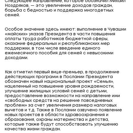
Следующее направление, которое обозначил Михаил
Ноздряков, — это увеличение доходов граждан,
борьба с бедностью и поддержка многодетных
семей.
Особое значение здесь имеют: выполнение в Чувашии
«майских» указов Президента в части повышения
оплаты труда работников бюджетной сферы,
оказание федеральных и республиканских мер
поддержки, в том числе введение единого
ежемесячного пособия для семей с невысокими
доходами.
Как отметил первый вице-премьер, в продолжение
действующих программ в Послании Президента
обозначен новый национальный проект «Семья»,
нацеленный на повышение уровня рождаемости,
улучшение жилищных условий семей с детьми,
предоставление возможности на направление ими
«свободных средств на решение повседневных
проблем» за счет увеличения размера налоговых
вычетов и т.д. Также в Послании озвучено появление
новых проектов в области здравоохранения и
образования, охраны материнства и детства,
которые также будут способствовать улучшению
качества жизни граждан.