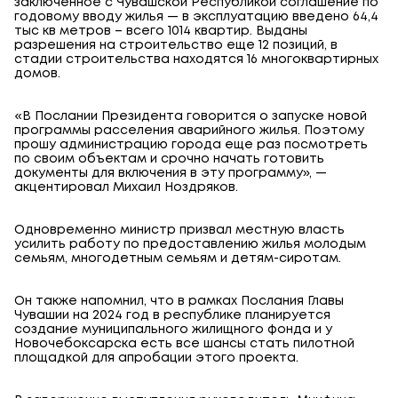
заключенное с Чувашской Республикой соглашение по
годовому вводу жилья — в эксплуатацию введено 64,4
тыс кв метров – всего 1014 квартир. Выданы
разрешения на строительство еще 12 позиций, в
стадии строительства находятся 16 многоквартирных
домов.
«В Послании Президента говорится о запуске новой
программы расселения аварийного жилья. Поэтому
прошу администрацию города еще раз посмотреть
по своим объектам и срочно начать готовить
документы для включения в эту программу», —
акцентировал Михаил Ноздряков.
Одновременно министр призвал местную власть
усилить работу по предоставлению жилья молодым
семьям, многодетным семьям и детям-сиротам.
Он также напомнил, что в рамках Послания Главы
Чувашии на 2024 год в республике планируется
создание муниципального жилищного фонда и у
Новочебоксарска есть все шансы стать пилотной
площадкой для апробации этого проекта.