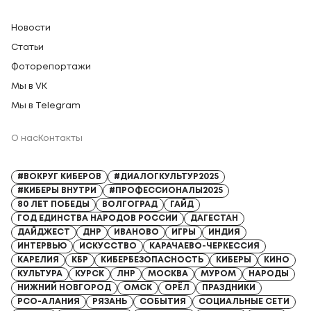
Новости
Статьи
Фоторепортажи
Мы в VK
Мы в Telegram
О нас
Контакты
Регистрационный номер СМИ: Серия Эл № ФС77-91328 от 13.04.2026
#ВОКРУГ КИБЕРОВ
#ДИАЛОГКУЛЬТУР2025
#КИБЕРЫ ВНУТРИ
#ПРОФЕССИОНАЛЫ2025
80 ЛЕТ ПОБЕДЫ
ВОЛГОГРАД
ГАЙД
ГОД ЕДИНСТВА НАРОДОВ РОССИИ
ДАГЕСТАН
ДАЙДЖЕСТ
ДНР
ИВАНОВО
ИГРЫ
ИНДИЯ
ИНТЕРВЬЮ
ИСКУССТВО
КАРАЧАЕВО-ЧЕРКЕССИЯ
КАРЕЛИЯ
КБР
КИБЕРБЕЗОПАСНОСТЬ
КИБЕРЫ
КИНО
КУЛЬТУРА
КУРСК
ЛНР
МОСКВА
МУРОМ
НАРОДЫ
НИЖНИЙ НОВГОРОД
ОМСК
ОРЁЛ
ПРАЗДНИКИ
РСО-АЛАНИЯ
РЯЗАНЬ
СОБЫТИЯ
СОЦИАЛЬНЫЕ СЕТИ