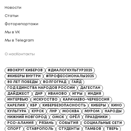
Новости
Статьи
Фоторепортажи
Мы в VK
Мы в Telegram
О нас
Контакты
Регистрационный номер СМИ: Серия Эл № ФС77-91328 от 13.04.2026
#ВОКРУГ КИБЕРОВ
#ДИАЛОГКУЛЬТУР2025
#КИБЕРЫ ВНУТРИ
#ПРОФЕССИОНАЛЫ2025
80 ЛЕТ ПОБЕДЫ
ВОЛГОГРАД
ГАЙД
ГОД ЕДИНСТВА НАРОДОВ РОССИИ
ДАГЕСТАН
ДАЙДЖЕСТ
ДНР
ИВАНОВО
ИГРЫ
ИНДИЯ
ИНТЕРВЬЮ
ИСКУССТВО
КАРАЧАЕВО-ЧЕРКЕССИЯ
КАРЕЛИЯ
КБР
КИБЕРБЕЗОПАСНОСТЬ
КИБЕРЫ
КИНО
КУЛЬТУРА
КУРСК
ЛНР
МОСКВА
МУРОМ
НАРОДЫ
НИЖНИЙ НОВГОРОД
ОМСК
ОРЁЛ
ПРАЗДНИКИ
РСО-АЛАНИЯ
РЯЗАНЬ
СОБЫТИЯ
СОЦИАЛЬНЫЕ СЕТИ
СПОРТ
СТАВРОПОЛЬ
СТУДЕНТЫ
ТАМБОВ
ТВЕРЬ