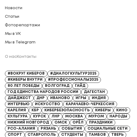
Новости
Статьи
Фоторепортажи
Мы в VK
Мы в Telegram
О нас
Контакты
Регистрационный номер СМИ: Серия Эл № ФС77-91328 от 13.04.2026
#ВОКРУГ КИБЕРОВ
#ДИАЛОГКУЛЬТУР2025
#КИБЕРЫ ВНУТРИ
#ПРОФЕССИОНАЛЫ2025
80 ЛЕТ ПОБЕДЫ
ВОЛГОГРАД
ГАЙД
ГОД ЕДИНСТВА НАРОДОВ РОССИИ
ДАГЕСТАН
ДАЙДЖЕСТ
ДНР
ИВАНОВО
ИГРЫ
ИНДИЯ
ИНТЕРВЬЮ
ИСКУССТВО
КАРАЧАЕВО-ЧЕРКЕССИЯ
КАРЕЛИЯ
КБР
КИБЕРБЕЗОПАСНОСТЬ
КИБЕРЫ
КИНО
КУЛЬТУРА
КУРСК
ЛНР
МОСКВА
МУРОМ
НАРОДЫ
НИЖНИЙ НОВГОРОД
ОМСК
ОРЁЛ
ПРАЗДНИКИ
РСО-АЛАНИЯ
РЯЗАНЬ
СОБЫТИЯ
СОЦИАЛЬНЫЕ СЕТИ
СПОРТ
СТАВРОПОЛЬ
СТУДЕНТЫ
ТАМБОВ
ТВЕРЬ