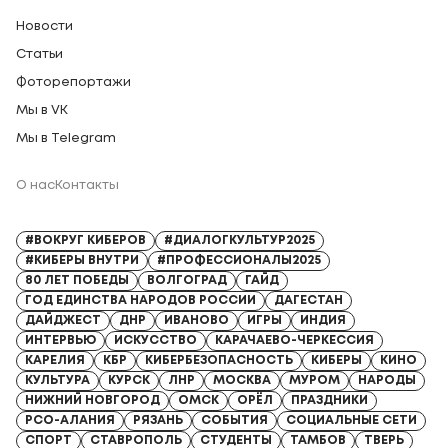
Новости
Статьи
Фоторепортажи
Мы в VK
Мы в Telegram
О нас
Контакты
Регистрационный номер СМИ: Серия Эл № ФС77-91328 от 13.04.2026
#ВОКРУГ КИБЕРОВ
#ДИАЛОГКУЛЬТУР2025
#КИБЕРЫ ВНУТРИ
#ПРОФЕССИОНАЛЫ2025
80 ЛЕТ ПОБЕДЫ
ВОЛГОГРАД
ГАЙД
ГОД ЕДИНСТВА НАРОДОВ РОССИИ
ДАГЕСТАН
ДАЙДЖЕСТ
ДНР
ИВАНОВО
ИГРЫ
ИНДИЯ
ИНТЕРВЬЮ
ИСКУССТВО
КАРАЧАЕВО-ЧЕРКЕССИЯ
КАРЕЛИЯ
КБР
КИБЕРБЕЗОПАСНОСТЬ
КИБЕРЫ
КИНО
КУЛЬТУРА
КУРСК
ЛНР
МОСКВА
МУРОМ
НАРОДЫ
НИЖНИЙ НОВГОРОД
ОМСК
ОРЁЛ
ПРАЗДНИКИ
РСО-АЛАНИЯ
РЯЗАНЬ
СОБЫТИЯ
СОЦИАЛЬНЫЕ СЕТИ
СПОРТ
СТАВРОПОЛЬ
СТУДЕНТЫ
ТАМБОВ
ТВЕРЬ