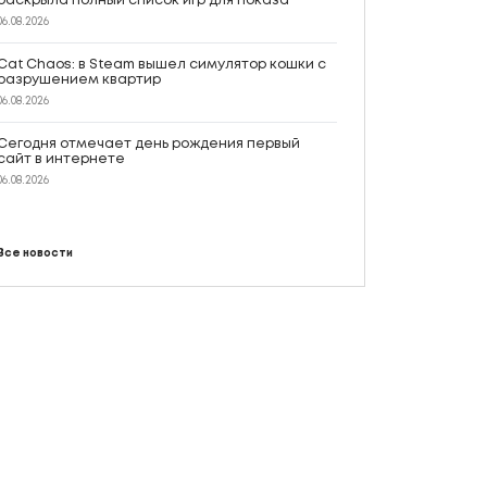
раскрыла полный список игр для показа
06.08.2026
Cat Chaos: в Steam вышел симулятор кошки с
разрушением квартир
06.08.2026
Сегодня отмечает день рождения первый
сайт в интернете
06.08.2026
Все новости