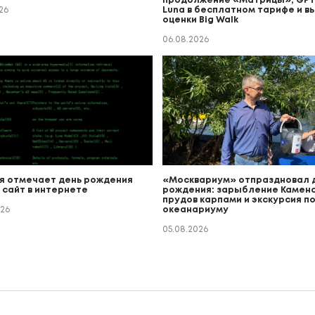
продолжение «Матрицы», GPT
26
Luna в бесплатном тарифе и в
оценки Big Walk
06.08.2026
я отмечает день рождения
«Москвариум» отпраздновал 
 сайт в интернете
рождения: зарыбление Каменс
прудов карпами и экскурсия п
026
океанариуму
05.08.2026