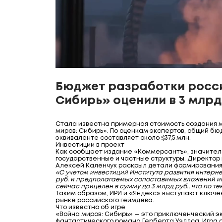
Бюджет разработки росси
Сибирь» оценили в 3 млрд
Стала известна примерная стоимость создания 
миров: Сибирь». По оценкам экспертов, общий бюд
эквиваленте составляет около $37,5 млн.
Инвестиции в проект
Как сообщает издание «Коммерсантъ», значител
государственные и частные структуры. Директор
Алексей Каленчук раскрыл детали формировани
«С учетом инвестиций Института развития интерне
руб. и предполагаемых сопоставимых вложений ин
сейчас прицелен в сумму до 3 млрд руб., что по те
Таким образом, ИРИ и «Яндекс» выступают ключ
рынке российского геймдева.
Что известно об игре
«Война миров: Сибирь» — это приключенческий э
фантастического романа Герберта Уэллса. Игра 