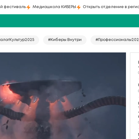
й фестиваль
Медиашкола КИБЕРЫ
Открыть отделение в реги
алогКультур2025
#Киберы Внутри
#Профессионалы202