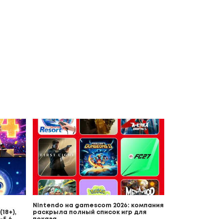
Nintendo на gamescom 2026: компания
18+),
раскрыла полный список игр для