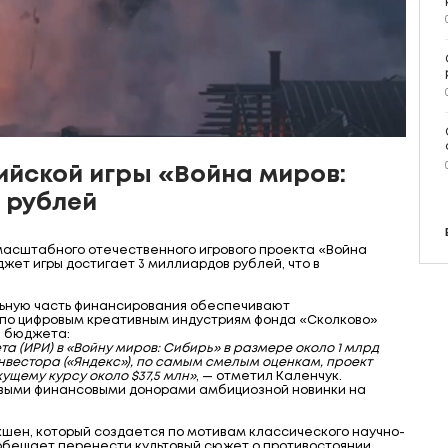
йской игры «Война миров:
 рублей
масштабного отечественного игрового проекта «Война
жет игры достигает 3 миллиардов рублей, что в
ьную часть финансирования обеспечивают
 по цифровым креативным индустриям фонда «Сколково»
я бюджета:
та (ИРИ) в «Войну миров: Сибирь» в размере около 1 млрд
вестора («Яндекс»), по самым смелым оценкам, проект
кущему курсу около $37,5 млн»
, — отметил Каленчук.
евыми финансовыми донорами амбициозной новинки на
кшен, который создается по мотивам классического научно-
обещает перенести культовый сюжет о противостоянии