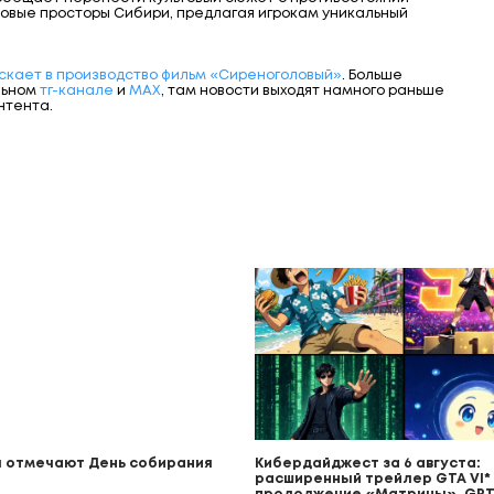
ровые просторы Сибири, предлагая игрокам уникальный
ускает в производство фильм «Сиреноголовый»
. Больше
льном
тг-канале
и
МАХ
, там новости выходят намного раньше
нтента.
 отмечают День собирания
Кибердайджест за 6 августа:
расширенный трейлер GTA VI* (