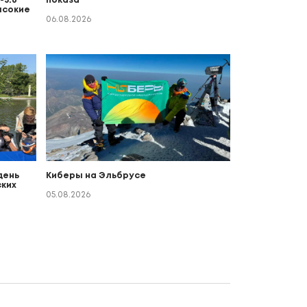
-5.6
показа
ысокие
06.08.2026
день
Киберы на Эльбрусе
ких
о
05.08.2026