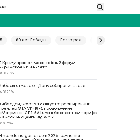
оне
5
80 лет Победы
Волгоград
Гайд
Год единс
В Крыму прошел масштабный форум
«Крымское КИБЕР-лето»
07.08.2026
Киберы отмечают День собирания звезд
07.08.2026
Кибердайджест за 6 августа: расширенный
трейлер GTA VI* (18+), продолжение
«Матрицы», GPT-5.6 Luna в бесплатном тарифе
и высокие оценки Big Walk
06.08.2026
Nintendo на gamescom 2026: компания