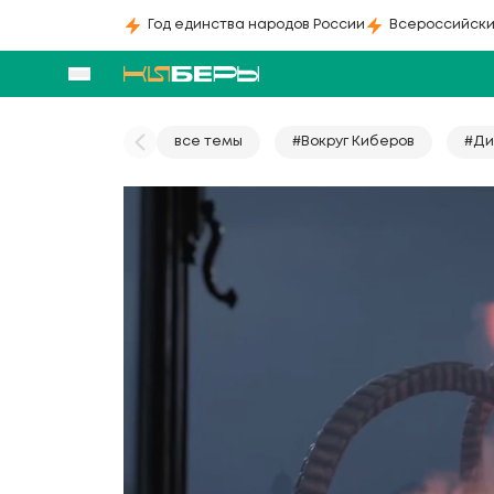
Год единства народов России
Всероссийски
все темы
#Вокруг Киберов
#Ди