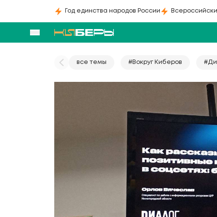
Год единства народов России
Всероссийски
все темы
#Вокруг Киберов
#Ди