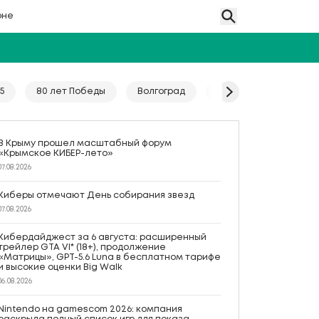
оне
5
80 лет Победы
Волгоград
Гайд
Год единс
В Крыму прошел масштабный форум
«Крымское КИБЕР-лето»
07.08.2026
Киберы отмечают День собирания звезд
07.08.2026
Кибердайджест за 6 августа: расширенный
трейлер GTA VI* (18+), продолжение
«Матрицы», GPT-5.6 Luna в бесплатном тарифе
и высокие оценки Big Walk
06.08.2026
Nintendo на gamescom 2026: компания