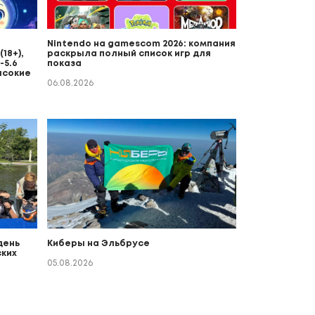
Nintendo на gamescom 2026: компания
18+),
раскрыла полный список игр для
-5.6
показа
ысокие
06.08.2026
день
Киберы на Эльбрусе
ких
о
05.08.2026