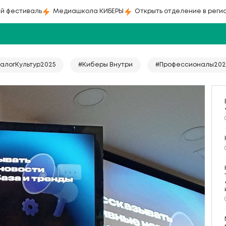
й фестиваль
Медиашкола КИБЕРЫ
Открыть отделение в реги
алогКультур2025
#Киберы Внутри
#Профессионалы202