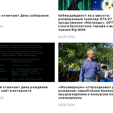
 отмечают День собирания
Кибердайджест за 6 августа:
расширенный трейлер GTA VI* (
продолжение «Матрицы», GPT
26
Luna в бесплатном тарифе и в
оценки Big Walk
06.08.2026
я отмечает день рождения
«Москвариум» отпраздновал 
 сайт в интернете
рождения: зарыбление Каменс
прудов карпами и экскурсия п
026
океанариуму
05.08.2026