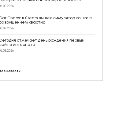
раскрыла полный список игр для показа
06.08.2026
Cat Chaos: в Steam вышел симулятор кошки с
разрушением квартир
06.08.2026
Сегодня отмечает день рождения первый
сайт в интернете
06.08.2026
Все новости