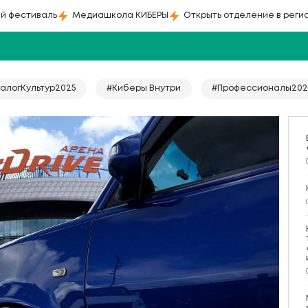
й фестиваль
Медиашкола КИБЕРЫ
Открыть отделение в реги
алогКультур2025
#Киберы Внутри
#Профессионалы202