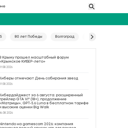
оне
5
80 лет Победы
Волгоград
Гайд
Год единс
В Крыму прошел масштабный форум
«Крымское КИБЕР-лето»
07.08.2026
Киберы отмечают День собирания звезд
07.08.2026
Кибердайджест за 6 августа: расширенный
трейлер GTA VI* (18+), продолжение
«Матрицы», GPT-5.6 Luna в бесплатном тарифе
и высокие оценки Big Walk
06.08.2026
Nintendo на gamescom 2026: компания