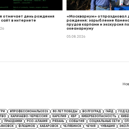
я отмечает день рождения
«Москвариум» отпраздновал 
 сайт в интернете
рождения: зарыбление Каменс
прудов карпами и экскурсия п
026
океанариуму
05.08.2026
Но
8 от 13.04.2026
ТРИ
#ПРОФЕССИОНАЛЫ2025
80 ЛЕТ ПОБЕДЫ
ВОЛГОГРАД
ГАЙД
ГОД Е
ТВО
КАРАЧАЕВО-ЧЕРКЕССИЯ
КАРЕЛИЯ
КБР
КИБЕРБЕЗОПАСНОСТЬ
КИБ
ПРАЗДНИКИ
РСО-АЛАНИЯ
РЯЗАНЬ
СОБЫТИЯ
СОЦИАЛЬНЫЕ СЕТИ
СП
ЬЯНОВСК
ФЛЕШМОБ
ХАБАРОВСК
ЧЕЛЯБИНСК
ЧЕЧНЯ
ЧУВАШИЯ
ЭКОЛ