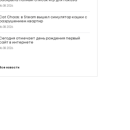
раскрыла полный список игр для показа
06.08.2026
Cat Chaos: в Steam вышел симулятор кошки с
разрушением квартир
06.08.2026
Сегодня отмечает день рождения первый
сайт в интернете
06.08.2026
Все новости