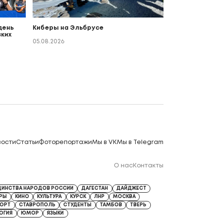
день
Киберы на Эльбрусе
ких
о
05.08.2026
вости
Статьи
Фоторепортажи
Мы в VK
Мы в Telegram
О нас
Контакты
ДИНСТВА НАРОДОВ РОССИИ
ДАГЕСТАН
ДАЙДЖЕСТ
ЕРЫ
КИНО
КУЛЬТУРА
КУРСК
ЛНР
МОСКВА
ОРТ
СТАВРОПОЛЬ
СТУДЕНТЫ
ТАМБОВ
ТВЕРЬ
ОГИЯ
ЮМОР
ЯЗЫКИ