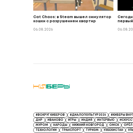
Cat Chaos: в Steam вышел симулятор
Сегодн
кошки с разрушением квартир
первый
06.08.2026
06.08.2
Регистрационный номер СМИ: Серия Эл № ФС77-9132
#ВОКРУГ КИБЕРОВ
#ДИАЛОГКУЛЬТУР2025
#КИБЕРЫ ВНУ
ДНР
ИВАНОВО
ИГРЫ
ИНДИЯ
ИНТЕРВЬЮ
ИСКУСС
МУРОМ
НАРОДЫ
НИЖНИЙ НОВГОРОД
ОМСК
ОРЁЛ
ТЕХНОЛОГИИ
ТРАНСПОРТ
ТУРИЗМ
УЗБЕКИСТАН
УЛ