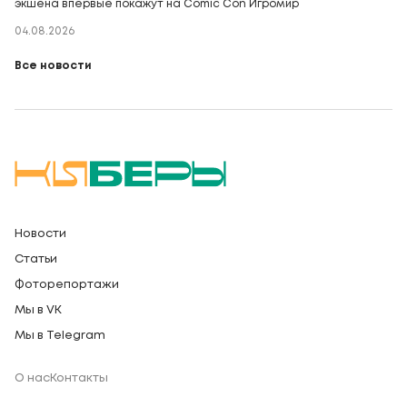
экшена впервые покажут на Comic Con Игромир
04.08.2026
Все новости
Новости
Статьи
Фоторепортажи
Мы в VK
Мы в Telegram
О нас
Контакты
Регистрационный номер СМИ: Серия Эл № ФС77-91328 от 13.04.2026