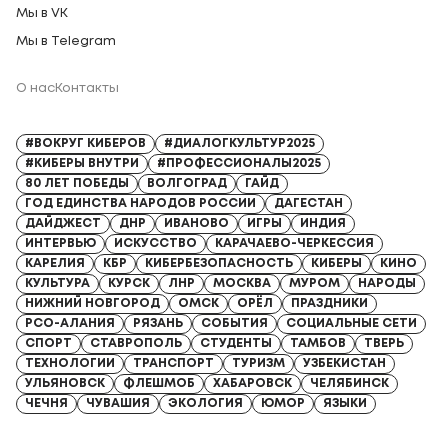
Мы в VK
Мы в Telegram
О нас
Контакты
Регистрационный номер СМИ: Серия Эл № ФС77-91328 от 13.04.2026
#ВОКРУГ КИБЕРОВ
#ДИАЛОГКУЛЬТУР2025
#КИБЕРЫ ВНУТРИ
#ПРОФЕССИОНАЛЫ2025
80 ЛЕТ ПОБЕДЫ
ВОЛГОГРАД
ГАЙД
ГОД ЕДИНСТВА НАРОДОВ РОССИИ
ДАГЕСТАН
ДАЙДЖЕСТ
ДНР
ИВАНОВО
ИГРЫ
ИНДИЯ
ИНТЕРВЬЮ
ИСКУССТВО
КАРАЧАЕВО-ЧЕРКЕССИЯ
КАРЕЛИЯ
КБР
КИБЕРБЕЗОПАСНОСТЬ
КИБЕРЫ
КИНО
КУЛЬТУРА
КУРСК
ЛНР
МОСКВА
МУРОМ
НАРОДЫ
НИЖНИЙ НОВГОРОД
ОМСК
ОРЁЛ
ПРАЗДНИКИ
РСО-АЛАНИЯ
РЯЗАНЬ
СОБЫТИЯ
СОЦИАЛЬНЫЕ СЕТИ
СПОРТ
СТАВРОПОЛЬ
СТУДЕНТЫ
ТАМБОВ
ТВЕРЬ
ТЕХНОЛОГИИ
ТРАНСПОРТ
ТУРИЗМ
УЗБЕКИСТАН
УЛЬЯНОВСК
ФЛЕШМОБ
ХАБАРОВСК
ЧЕЛЯБИНСК
ЧЕЧНЯ
ЧУВАШИЯ
ЭКОЛОГИЯ
ЮМОР
ЯЗЫКИ