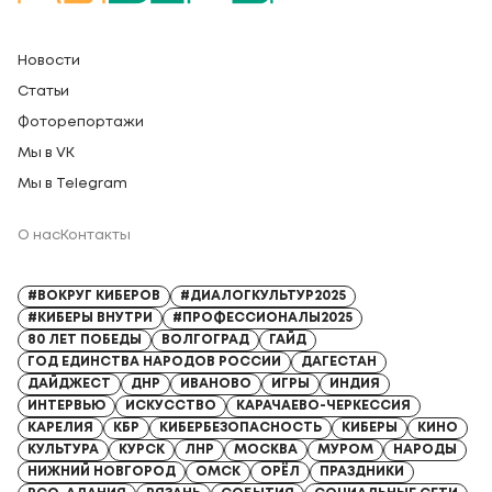
Новости
Статьи
Фоторепортажи
Мы в VK
Мы в Telegram
О нас
Контакты
Регистрационный номер СМИ: Серия Эл № ФС77-91328 от 13.04.2026
#ВОКРУГ КИБЕРОВ
#ДИАЛОГКУЛЬТУР2025
#КИБЕРЫ ВНУТРИ
#ПРОФЕССИОНАЛЫ2025
80 ЛЕТ ПОБЕДЫ
ВОЛГОГРАД
ГАЙД
ГОД ЕДИНСТВА НАРОДОВ РОССИИ
ДАГЕСТАН
ДАЙДЖЕСТ
ДНР
ИВАНОВО
ИГРЫ
ИНДИЯ
ИНТЕРВЬЮ
ИСКУССТВО
КАРАЧАЕВО-ЧЕРКЕССИЯ
КАРЕЛИЯ
КБР
КИБЕРБЕЗОПАСНОСТЬ
КИБЕРЫ
КИНО
КУЛЬТУРА
КУРСК
ЛНР
МОСКВА
МУРОМ
НАРОДЫ
НИЖНИЙ НОВГОРОД
ОМСК
ОРЁЛ
ПРАЗДНИКИ