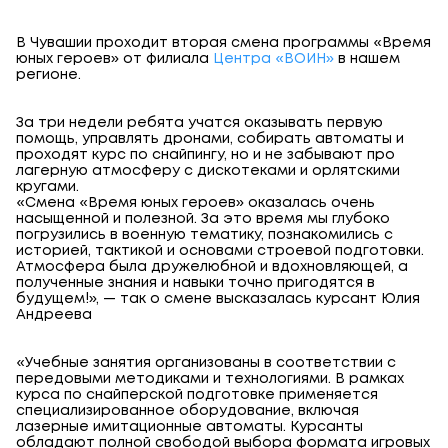
В Чувашии проходит вторая смена программы «Время
юных героев» от филиала
Центра «ВОИН»
в нашем
регионе.
За три недели ребята учатся оказывать первую
помощь, управлять дронами, собирать автоматы и
проходят курс по снайпингу, но и не забывают про
лагерную атмосферу с дискотеками и орлятскими
кругами.
«Смена «Время юных героев» оказалась очень
насыщенной и полезной. За это время мы глубоко
погрузились в военную тематику, познакомились с
историей, тактикой и основами строевой подготовки.
Атмосфера была дружелюбной и вдохновляющей, а
полученные знания и навыки точно пригодятся в
будущем!», — так о смене высказалась курсант Юлия
Андреева
«Учебные занятия организованы в соответствии с
передовыми методиками и технологиями. В рамках
курса по снайперской подготовке применяется
специализированное оборудование, включая
лазерные имитационные автоматы. Курсанты
обладают полной свободой выбора формата игровых