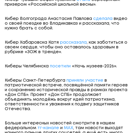
призером «Российской школьной весны».
Кибер Волгограда Анастасия Павлова
сделала
видео
о своей поездке во Владикавказ и рассказала, что
нужно брать с собой.
Кибер Хабаровска Катя
рассказала
, как заботиться о
своем сердце, чтобы оно оставалось здоровым в
рубрике «ЗОЖ в тренде».
Киберы Челябинска
посетили
«Ночь музеев-2026».
Киберы Санкт-Петербурга
приняли участие
в
патриотической встрече, посвящённой памяти героев
и сохранению исторической правды в рамках проекта
«Дон СПБ». Проект «Дон СПБ» продолжает
объединять молодёжь вокруг идей патриотизма,
ответственности и уважения к подвигу защитников
Отечества.
Больше интересных новостей смотрите в нашем
федеральном
тг-канале
и
МАХ
, там новости выходят
намного раньше других соцсетей, а ещё есть много