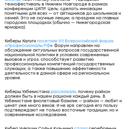
технофестиваль в Нижнем Новгороде в рамках
конференции ЦИПР. Цель: сделать инновации
понятными для всех — от айтишников до школьников и
семей. Это не скучные лекции, а праздник на главных
городских площадках (обычно — Нижегородская
ярмарка).
Киберы Калуги
посетили
VII Всероссийский форум
«Профессионалы.РФ
». Форум направлен на
обсуждение актуальных вопросов государственной
национальной политики в условиях современных
вызовов и угроз, способствует развитию
профессиональных компетенций государственных
служащих, а также повышению эффективности
деятельности в данной сфере на региональном
уровне.
Киберы Узбекистана
рассказали
, почему райхон
должен быть в нашем рационе каждый день. В
Узбекистане фиолетовый базилик — райхон — любят и
ценят уже много веков. И не зря: сегодня его пользу
подтверждают не только восточные традиции, но и
современные исследования.
Кибер Чувашии Софья Кузьмина
стала
серебряным