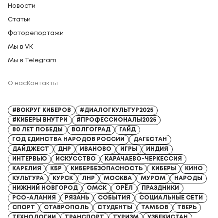
Новости
Статьи
Фоторепортажи
Мы в VK
Мы в Telegram
О нас
Контакты
Регистрационный номер СМИ: Серия Эл № ФС77-91328 от 13.04.2026
#ВОКРУГ КИБЕРОВ
#ДИАЛОГКУЛЬТУР2025
#КИБЕРЫ ВНУТРИ
#ПРОФЕССИОНАЛЫ2025
80 ЛЕТ ПОБЕДЫ
ВОЛГОГРАД
ГАЙД
ГОД ЕДИНСТВА НАРОДОВ РОССИИ
ДАГЕСТАН
ДАЙДЖЕСТ
ДНР
ИВАНОВО
ИГРЫ
ИНДИЯ
ИНТЕРВЬЮ
ИСКУССТВО
КАРАЧАЕВО-ЧЕРКЕССИЯ
КАРЕЛИЯ
КБР
КИБЕРБЕЗОПАСНОСТЬ
КИБЕРЫ
КИНО
КУЛЬТУРА
КУРСК
ЛНР
МОСКВА
МУРОМ
НАРОДЫ
НИЖНИЙ НОВГОРОД
ОМСК
ОРЁЛ
ПРАЗДНИКИ
РСО-АЛАНИЯ
РЯЗАНЬ
СОБЫТИЯ
СОЦИАЛЬНЫЕ СЕТИ
СПОРТ
СТАВРОПОЛЬ
СТУДЕНТЫ
ТАМБОВ
ТВЕРЬ
ТЕХНОЛОГИИ
ТРАНСПОРТ
ТУРИЗМ
УЗБЕКИСТАН