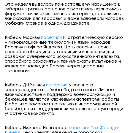
Эта неделя выдалась по
-настоящему насыщенной:
киберы
из разных регионов отметились на
значимых
форумах, взяли эксклюзивные интервью, поделились
лайф
хаками для здоровья и даже завоевали награды
.
Собрали главное в
одном дайджесте.
Киберы Москвы
посетили
III стратегическую сессию
«Информационные технологии и языки народов
России» в офисе Яндекса. Цель сессии — поиск
способов объединить традиции и инновации для
создания суверенного искусственного интеллекта,
способного сохранять и приумножать культурное и
языковое наследие России через цифровые
технологии.
Киберы ДНР взяли
интервью
у военного
корреспондента — Глеба Подтоптаного. Личное
взаимодействие и поддержка военнослужащих и
беженцев являются ключевыми аспектами работы
Глеба, что помогает не только в информационной
борьбе, но и в поддержании морального духа среди
участников конфликта.
Киберы Нижнего Новгорода
посетили
Тех-Френдли
Викенд
. Tech Friendly Weekend — городской