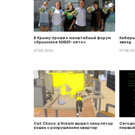
В Крыму прошел масштабный форум
Киберы
«Крымское КИБЕР-лето»
звезд
07.08.2026
07.08.20
Cat Chaos: в Steam вышел симулятор
Сегодн
кошки с разрушением квартир
первый