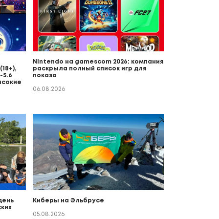
Nintendo на gamescom 2026: компания
18+),
раскрыла полный список игр для
-5.6
показа
ысокие
06.08.2026
день
Киберы на Эльбрусе
ких
о
05.08.2026