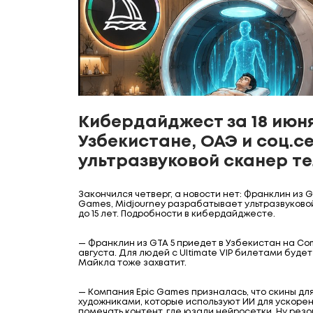
Кибердайджест за 18 июня
Узбекистане, ОАЭ и соц.се
ультразвуковой сканер те
Закончился четверг, а новости нет: Франклин из G
Games, Midjourney разрабатывает ультразвуковой
до 15 лет. Подробности в кибердайджесте.
— Франклин из GTA 5 приедет в Узбекистан на Comi
августа. Для людей с Ultimate VIP билетами будет
Майкла тоже захватит.
— Компания Epic Games призналась, что скины для
художниками, которые используют ИИ для ускорен
помечать контент, где юзали нейросетки. Ну резо