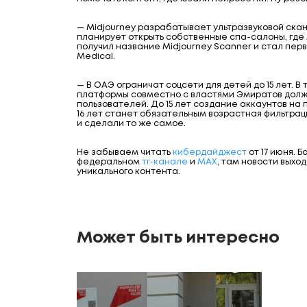
— Midjourney разрабатывает ультразвуковой скане
планирует открыть собственные спа-салоны, где
получил название Midjourney Scanner и стал пе
Medical.
— В ОАЭ ограничат соцсети для детей до 15 лет. 
платформы совместно с властями Эмиратов долж
пользователей. До 15 лет создание аккаунтов на 
16 лет станет обязательным возрастная фильтраци
и сделали то же самое.
Не забываем читать
кибердайджест
от 17 июня. 
федеральном
тг-канале
и
МАХ
, там новости выхо
уникального контента.
Может быть интересно