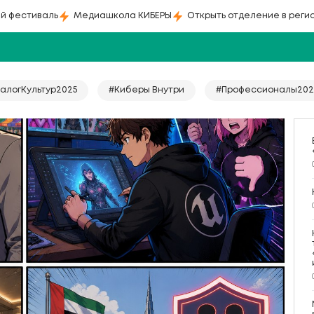
й фестиваль
Медиашкола КИБЕРЫ
Открыть отделение в реги
алогКультур2025
#Киберы Внутри
#Профессионалы202