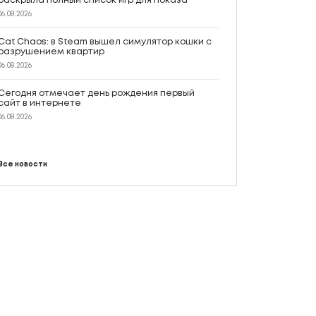
раскрыла полный список игр для показа
06.08.2026
Cat Chaos: в Steam вышел симулятор кошки с
разрушением квартир
06.08.2026
Сегодня отмечает день рождения первый
сайт в интернете
06.08.2026
Все новости