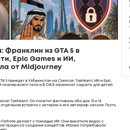
: Франклин из GTA 5 в
ти, Epic Games и ИИ,
ла от Midjourney
TA 5 приедет в Узбекистан на Comicon Tashkent, ИИ и Epic
 сканер всего тела и В ОАЭ ограничат соцсети для детей
con Tashkent. Он посетит фестиваль оба дня: 15 и 16
 отдельная встреча с актером и его автограф-сессия. Пусть
 Fortnite делают с помощью ИИ. Они выкатили видос с
ия процесса создания концептов. Игроки потребовали
нно.