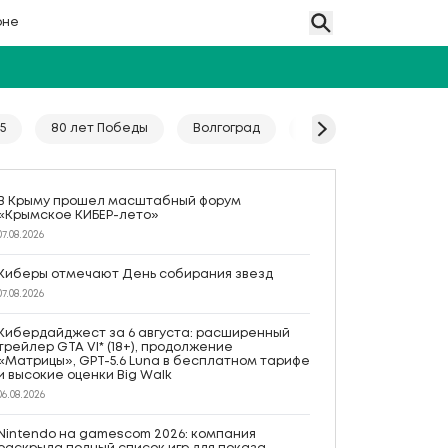
оне
5
80 лет Победы
Волгоград
Гайд
Год единс
В Крыму прошел масштабный форум
«Крымское КИБЕР-лето»
07.08.2026
Киберы отмечают День собирания звезд
07.08.2026
Кибердайджест за 6 августа: расширенный
трейлер GTA VI* (18+), продолжение
«Матрицы», GPT-5.6 Luna в бесплатном тарифе
и высокие оценки Big Walk
06.08.2026
Nintendo на gamescom 2026: компания