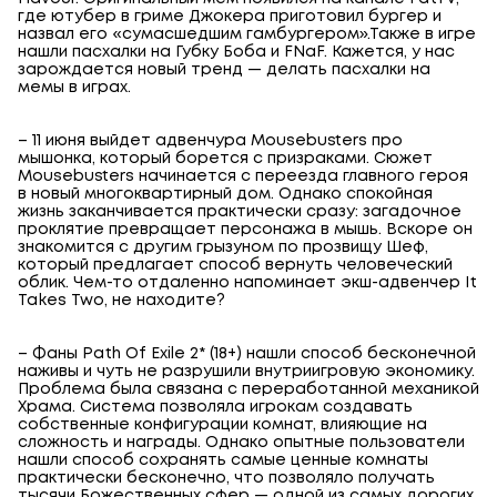
где ютубер в гриме Джокера приготовил бургер и
назвал его «сумасшедшим гамбургером».Также в игре
нашли пасхалки на Губку Боба и FNaF. Кажется, у нас
зарождается новый тренд — делать пасхалки на
мемы в играх.
– 11 июня выйдет адвенчура Mousebusters про
мышонка, который борется с призраками. Сюжет
Mousebusters начинается с переезда главного героя
в новый многоквартирный дом. Однако спокойная
жизнь заканчивается практически сразу: загадочное
проклятие превращает персонажа в мышь. Вскоре он
знакомится с другим грызуном по прозвищу Шеф,
который предлагает способ вернуть человеческий
облик. Чем-то отдаленно напоминает экш-адвенчер It
Takes Two, не находите?
– Фаны Path Of Exile 2* (18+) нашли способ бесконечной
наживы и чуть не разрушили внутриигровую экономику.
Проблема была связана с переработанной механикой
Храма. Система позволяла игрокам создавать
собственные конфигурации комнат, влияющие на
сложность и награды. Однако опытные пользователи
нашли способ сохранять самые ценные комнаты
практически бесконечно, что позволяло получать
тысячи Божественных сфер — одной из самых дорогих