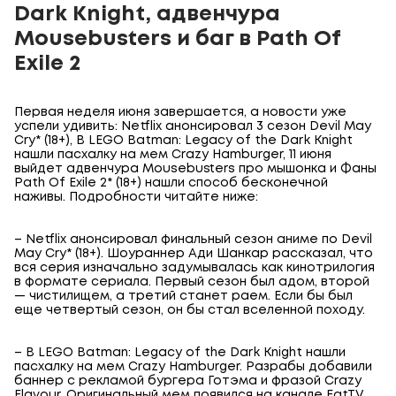
Dark Knight, адвенчура
Mousebusters и баг в Path Of
Exile 2
Первая неделя июня завершается, а новости уже
успели удивить: Netflix анонсировал 3 сезон Devil May
Cry* (18+), В LEGO Batman: Legacy of the Dark Knight
нашли пасхалку на мем Crazy Hamburger, 11 июня
выйдет адвенчура Mousebusters про мышонка и Фаны
Path Of Exile 2* (18+) нашли способ бесконечной
наживы. Подробности читайте ниже:
– Netflix анонсировал финальный сезон аниме по Devil
May Cry* (18+). Шоураннер Ади Шанкар рассказал, что
вся серия изначально задумывалась как кинотрилогия
в формате сериала. Первый сезон был адом, второй
— чистилищем, а третий станет раем. Если бы был
еще четвертый сезон, он бы стал вселенной походу.
– В LEGO Batman: Legacy of the Dark Knight нашли
пасхалку на мем Crazy Hamburger. Разрабы добавили
баннер с рекламой бургера Готэма и фразой Crazy
Flavour. Оригинальный мем появился на канале FatTV,