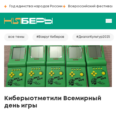
Год единства народов России
Всероссийский фестиваль
все темы
#Вокруг Киберов
#ДиалогКультур2025
Киберыотметили Вceмиpный
дeнь игpы