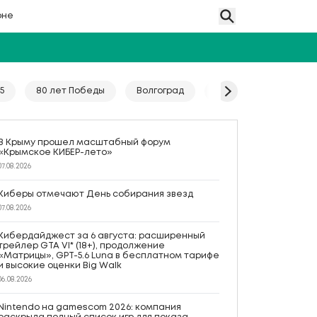
оне
5
80 лет Победы
Волгоград
Гайд
Год единс
В Крыму прошел масштабный форум
«Крымское КИБЕР-лето»
07.08.2026
Киберы отмечают День собирания звезд
07.08.2026
Кибердайджест за 6 августа: расширенный
трейлер GTA VI* (18+), продолжение
«Матрицы», GPT-5.6 Luna в бесплатном тарифе
и высокие оценки Big Walk
06.08.2026
Nintendo на gamescom 2026: компания