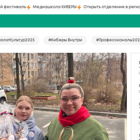
й фестиваль
Медиашкола КИБЕРЫ
Открыть отделение в реги
алогКультур2025
#Киберы Внутри
#Профессионалы202