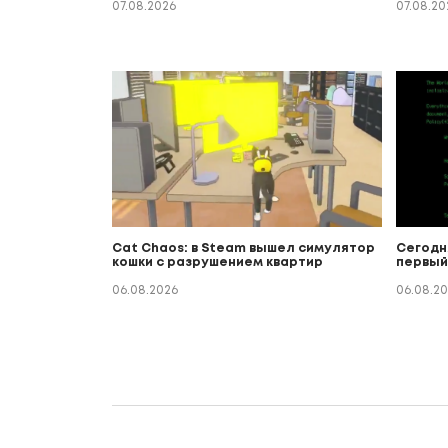
07.08.2026
07.08.20
Cat Chaos: в Steam вышел симулятор
Сегодн
кошки с разрушением квартир
первый
06.08.2026
06.08.2