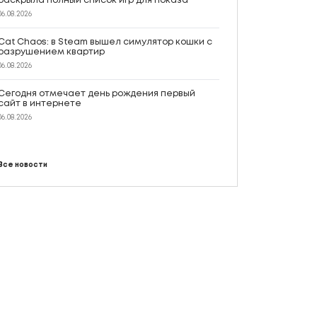
раскрыла полный список игр для показа
06.08.2026
Cat Chaos: в Steam вышел симулятор кошки с
разрушением квартир
06.08.2026
Сегодня отмечает день рождения первый
сайт в интернете
06.08.2026
Все новости