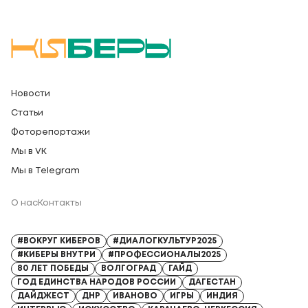
Новости
Статьи
Фоторепортажи
Мы в VK
Мы в Telegram
О нас
Контакты
Регистрационный номер СМИ: Серия Эл № ФС77-91328 от 13.04.2026
#ВОКРУГ КИБЕРОВ
#ДИАЛОГКУЛЬТУР2025
#КИБЕРЫ ВНУТРИ
#ПРОФЕССИОНАЛЫ2025
80 ЛЕТ ПОБЕДЫ
ВОЛГОГРАД
ГАЙД
ГОД ЕДИНСТВА НАРОДОВ РОССИИ
ДАГЕСТАН
ДАЙДЖЕСТ
ДНР
ИВАНОВО
ИГРЫ
ИНДИЯ