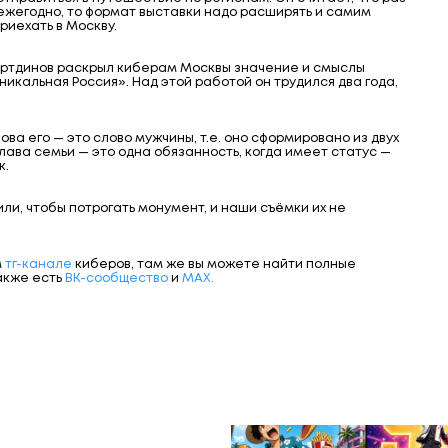
ежегодно, то формат выставки надо расширять и самим
приехать в Москву.
ртдинов раскрыл киберам Москвы значение и смыслы
кальная Россия». Над этой работой он трудился два года,
а его — это слово мужчины, т.е. оно сформировано из двух
лава семьи — это одна обязанность, когда имеет статус —
к.
ли, чтобы потрогать монумент, и наши съёмки их не
м
тг-канале
киберов, там же вы можете найти полные
акже есть
ВК-сообщество
и
MAX.