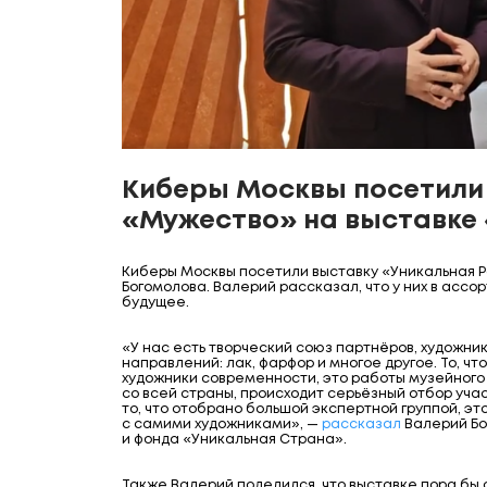
Киберы Москвы посетили
«Мужество» на выставке 
Киберы Москвы посетили выставку «Уникальная Р
Богомолова. Валерий рассказал, что у них в ассо
будущее.
«У нас есть творческий союз партнёров, художни
направлений: лак, фарфор и многое другое. То, ч
художники современности, это работы музейного 
со всей страны, происходит серьёзный отбор учас
то, что отобрано большой экспертной группой, эт
с самими художниками», —
рассказал
Валерий Бо
и фонда «Уникальная Страна».
Также Валерий поделился, что выставке пора бы о