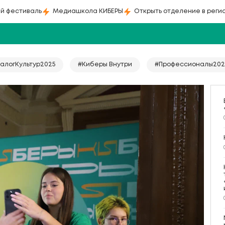
й фестиваль
Медиашкола КИБЕРЫ
Открыть отделение в реги
алогКультур2025
#Киберы Внутри
#Профессионалы202