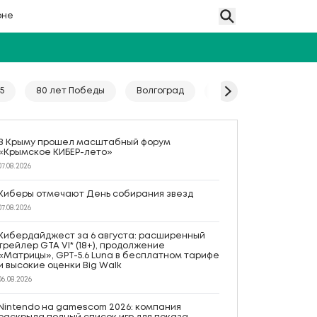
оне
5
80 лет Победы
Волгоград
Гайд
Год единс
В Крыму прошел масштабный форум
«Крымское КИБЕР-лето»
07.08.2026
Киберы отмечают День собирания звезд
07.08.2026
Кибердайджест за 6 августа: расширенный
трейлер GTA VI* (18+), продолжение
«Матрицы», GPT-5.6 Luna в бесплатном тарифе
и высокие оценки Big Walk
06.08.2026
Nintendo на gamescom 2026: компания