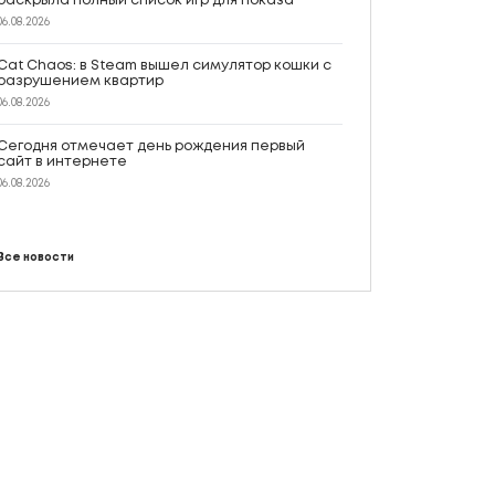
раскрыла полный список игр для показа
06.08.2026
Cat Chaos: в Steam вышел симулятор кошки с
разрушением квартир
06.08.2026
Сегодня отмечает день рождения первый
сайт в интернете
06.08.2026
Все новости