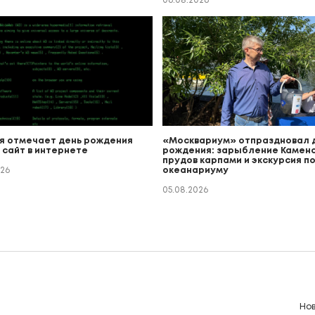
06.08.2026
я отмечает день рождения
«Москвариум» отпраздновал 
 сайт в интернете
рождения: зарыбление Каменс
прудов карпами и экскурсия п
026
океанариуму
05.08.2026
Но