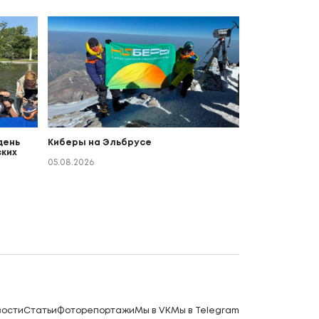
день
Киберы на Эльбрусе
ких
о
05.08.2026
вости
Статьи
Фоторепортажи
Мы в VK
Мы в Telegram