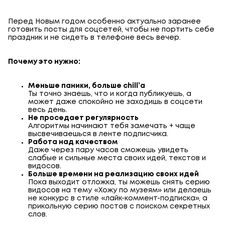
Перед Новым годом особенно актуально заранее
готовить посты для соцсетей, чтобы не портить себе
праздник и не сидеть в телефоне весь вечер.
Почему это нужно:
Меньше паники, больше chill’а
Ты точно знаешь, что и когда публикуешь, а
может даже спокойно не заходишь в соцсети
весь день.
Не проседает регулярность
Алгоритмы начинают тебя замечать + чаще
высвечиваешься в ленте подписчика.
Работа над качеством
Даже через пару часов сможешь увидеть
слабые и сильные места своих идей, текстов и
видосов.
Больше времени на реализацию своих идей
Пока выходит отложка, ты можешь снять серию
видосов на тему «Хожу по музеям» или делаешь
не конкурс в стиле «лайк-коммент-подписка», а
прикольную серию постов с поиском секретных
слов.