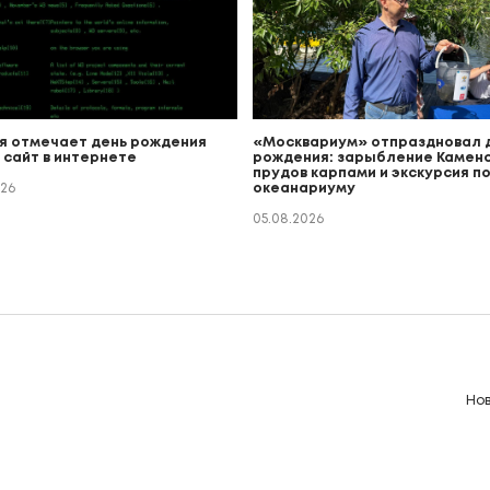
я отмечает день рождения
«Москвариум» отпраздновал 
 сайт в интернете
рождения: зарыбление Каменс
прудов карпами и экскурсия п
026
океанариуму
05.08.2026
Но
8 от 13.04.2026