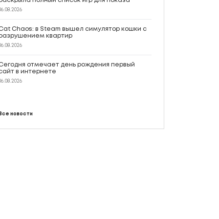
раскрыла полный список игр для показа
06.08.2026
Cat Chaos: в Steam вышел симулятор кошки с
разрушением квартир
06.08.2026
Сегодня отмечает день рождения первый
сайт в интернете
06.08.2026
Все новости