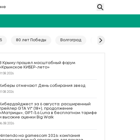
оне
5
80 лет Победы
Волгоград
Гайд
Год единс
В Крыму прошел масштабный форум
«Крымское КИБЕР-лето»
07.08.2026
Киберы отмечают День собирания звезд
07.08.2026
Кибердайджест за 6 августа: расширенный
трейлер GTA VI* (18+), продолжение
«Матрицы», GPT-5.6 Luna в бесплатном тарифе
и высокие оценки Big Walk
06.08.2026
Nintendo на gamescom 2026: компания