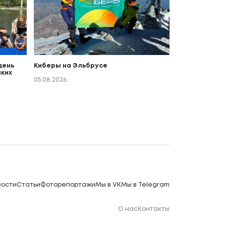
день
Киберы на Эльбрусе
ких
о
05.08.2026
вости
Статьи
Фоторепортажи
Мы в VK
Мы в Telegram
О нас
Контакты