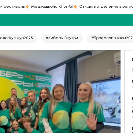
й фестиваль
Медиашкола КИБЕРЫ
Открыть отделение в реги
алогКультур2025
#Киберы Внутри
#Профессионалы202