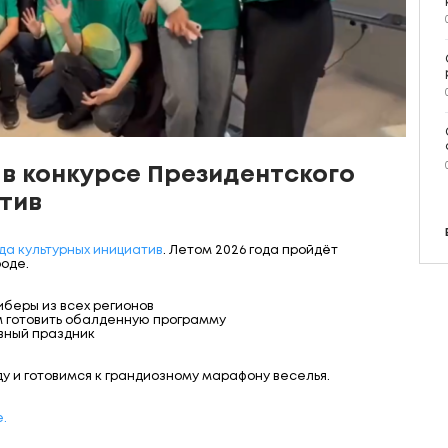
в конкурсе Президентского
тив
да культурных инициатив
. Летом 2026 года пройдёт
оде.
иберы из всех регионов
м готовить обалденную программу
авный праздник
 и готовимся к грандиозному марафону веселья.
.