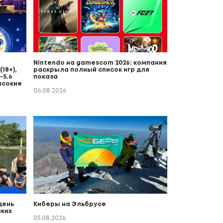
Nintendo на gamescom 2026: компания
18+),
раскрыла полный список игр для
-5.6
показа
ысокие
06.08.2026
день
Киберы на Эльбрусе
ких
о
05.08.2026