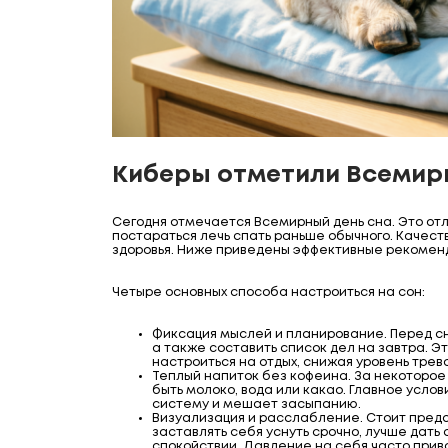
Киберы отметили Всемир
Сегодня отмечается Всемирный день сна. Это от
постараться лечь спать раньше обычного. Качес
здоровья. Ниже приведены эффективные рекоменд
Четыре основных способа настроиться на сон:
Фиксация мыслей и планирование. Перед сн
а также составить список дел на завтра. Э
настроиться на отдых, снижая уровень трев
Теплый напиток без кофеина. За некоторое
быть молоко, вода или какао. Главное усло
систему и мешает засыпанию.
Визуализация и расслабление. Стоит пред
заставлять себя уснуть срочно, лучше дать
спокойствии. Давление на себя часто прив