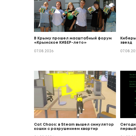
В Крыму прошел масштабный форум
Киберы
«Крымское КИБЕР-лето»
звезд
07.08.2026
07.08.20
Cat Chaos: в Steam вышел симулятор
Сегодн
кошки с разрушением квартир
первый