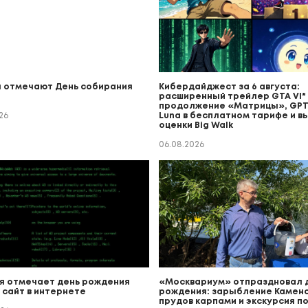
 отмечают День собирания
Кибердайджест за 6 августа:
расширенный трейлер GTA VI* (
продолжение «Матрицы», GPT
26
Luna в бесплатном тарифе и в
оценки Big Walk
06.08.2026
я отмечает день рождения
«Москвариум» отпраздновал 
 сайт в интернете
рождения: зарыбление Каменс
прудов карпами и экскурсия п