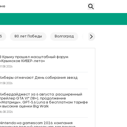
оне
5
80 лет Победы
Волгоград
Гайд
Год единс
В Крыму прошел масштабный форум
«Крымское КИБЕР-лето»
07.08.2026
Киберы отмечают День собирания звезд
07.08.2026
Кибердайджест за 6 августа: расширенный
трейлер GTA VI* (18+), продолжение
«Матрицы», GPT-5.6 Luna в бесплатном тарифе
и высокие оценки Big Walk
06.08.2026
Nintendo на gamescom 2026: компания