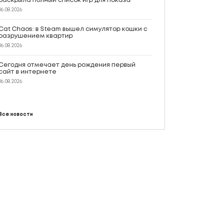
раскрыла полный список игр для показа
06.08.2026
Cat Chaos: в Steam вышел симулятор кошки с
разрушением квартир
06.08.2026
Сегодня отмечает день рождения первый
сайт в интернете
06.08.2026
Все новости