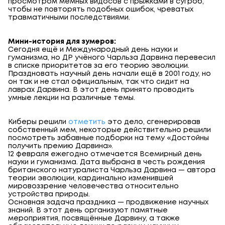
просмотром мемных видосов с прыжками в сугроб,
чтобы не повторять подобных ошибок, чреватых
травматичными последствиями.
Мини-история для зумеров:
Сегодня ещё и Международный день науки и
гуманизма, но ДР учёного Чарльза Дарвина перевесил
в списке приоритетов за его теорию эволюции.
Праздновать научный день начали ещё в 2001 году, но
он так и не стал официальным, так что сидит на
лаврах Дарвина. В этот день принято проводить
умные лекции на различные темы.
Киберы решили
отметить
это дело, сгенерировав
собственный мем, некоторые действительно решили
посмотреть забавные подборки на тему «Достойны
получить премию Дарвина».
12 февраля ежегодно отмечается Всемирный день
науки и гуманизма. Дата выбрана в честь рождения
британского натуралиста Чарльза Дарвина — автора
теории эволюции, кардинально изменившей
мировоззрение человечества относительно
устройства природы.
Основная задача праздника — продвижение научных
знаний. В этот день организуют памятные
мероприятия, посвящённые Дарвину, а также