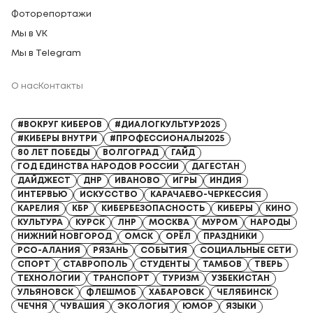
Фоторепортажи
Мы в VK
Мы в Telegram
О нас
Контакты
Регистрационный номер СМИ: Серия Эл № ФС77-91328 от 13.04.2026
#ВОКРУГ КИБЕРОВ
#ДИАЛОГКУЛЬТУР2025
#КИБЕРЫ ВНУТРИ
#ПРОФЕССИОНАЛЫ2025
80 ЛЕТ ПОБЕДЫ
ВОЛГОГРАД
ГАЙД
ГОД ЕДИНСТВА НАРОДОВ РОССИИ
ДАГЕСТАН
ДАЙДЖЕСТ
ДНР
ИВАНОВО
ИГРЫ
ИНДИЯ
ИНТЕРВЬЮ
ИСКУССТВО
КАРАЧАЕВО-ЧЕРКЕССИЯ
КАРЕЛИЯ
КБР
КИБЕРБЕЗОПАСНОСТЬ
КИБЕРЫ
КИНО
КУЛЬТУРА
КУРСК
ЛНР
МОСКВА
МУРОМ
НАРОДЫ
НИЖНИЙ НОВГОРОД
ОМСК
ОРЁЛ
ПРАЗДНИКИ
РСО-АЛАНИЯ
РЯЗАНЬ
СОБЫТИЯ
СОЦИАЛЬНЫЕ СЕТИ
СПОРТ
СТАВРОПОЛЬ
СТУДЕНТЫ
ТАМБОВ
ТВЕРЬ
ТЕХНОЛОГИИ
ТРАНСПОРТ
ТУРИЗМ
УЗБЕКИСТАН
УЛЬЯНОВСК
ФЛЕШМОБ
ХАБАРОВСК
ЧЕЛЯБИНСК
ЧЕЧНЯ
ЧУВАШИЯ
ЭКОЛОГИЯ
ЮМОР
ЯЗЫКИ