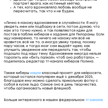
портрет врага, как истинный хейтер.
А тех, кого вдохновляла любовь вообще не
пересчитать, так что и не будем.
«Лично я нахожу вдохновение в случайности. Я могу
увидеть мем или подборку в сети, потом думаю, что
нам это точно нужно, и так появляются идеи для
постов в паблик киберов и задания для Пилорамы. Если
ищу намеренно, то ничего не нахожу или всё не
нравится, всё не то, а иногда увижу тренд, посижу
пару часов, и тогда мозг сам выдаёт идею, как
улучшить увиденное или переделать так, чтобы
подошло под нашу тему. Вдохновение никогда нельзя
торопить или «бить палкой», чтоб оно работало», —
поделилась редактор тг-канала киберов Полина.
Также киберы
нашли
классный промпт для нейросети,
который остался популярен ещё с декабря 2025,
благодаря ему можно сделать прикольную фотку с
собой в куске льда. Самое оно в день творчества,
чтобы организовать новый флешмоб.
Больше интересного в нашем федеральном
тг-канале.