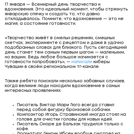
17 января — Всемирный день творчества и
вдохновения. Это идеальный момент, чтобы стряхнуть
январскую спячку и создать то, что давно
откладывалось. Помните, что вдохновение — это не
магия, а состояние готовности.
«Творчество живёт в смелых решениях, смешных
скетчах, эксперименте с рецептом и даже в удачно
подобранных словах для близкого. Пусть сегодняшний
день станет тем самым первым шагом — маленьким,
но вашим. Ведь любое большое начинается с
готовности попробовать», —
написали
киберы
Чувашии в своём региональном тг-канале.
Также ребята поискали несколько забавных случаев,
когда великие люди находили вдохновение в самых
интересных проявлениях:
Писатель Виктор Мари Гюго всегда ставил
перед собой фигурку бронзовой собачки.
Композитор Игорь Стравинский иногда стоял на
голове для очистки головы для новых идей.
Писатель Оноре де Бальзак трудился только с
кофе.
Драматург Генрик Ибсен вообще смотрел на