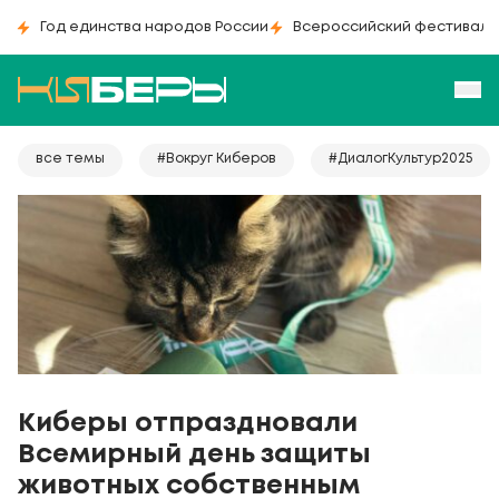
Год единства народов России
Всероссийский фестиваль
все темы
#Вокруг Киберов
#ДиалогКультур2025
Киберы отпраздновали
Вceмиpный дeнь зaщиты
живoтныx собственным