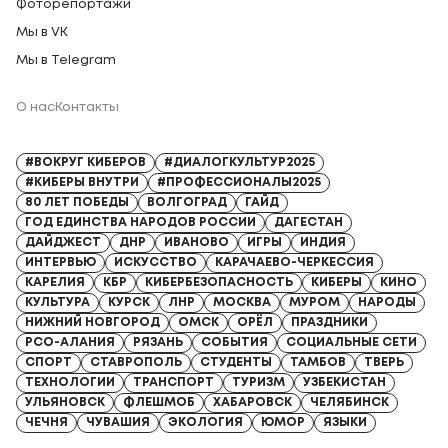
Фоторепортажи
Мы в VK
Мы в Telegram
О нас
Контакты
Регистрационный номер СМИ: Серия Эл № ФС77-91328 от 13.04.2026
#ВОКРУГ КИБЕРОВ
#ДИАЛОГКУЛЬТУР2025
#КИБЕРЫ ВНУТРИ
#ПРОФЕССИОНАЛЫ2025
80 ЛЕТ ПОБЕДЫ
ВОЛГОГРАД
ГАЙД
ГОД ЕДИНСТВА НАРОДОВ РОССИИ
ДАГЕСТАН
ДАЙДЖЕСТ
ДНР
ИВАНОВО
ИГРЫ
ИНДИЯ
ИНТЕРВЬЮ
ИСКУССТВО
КАРАЧАЕВО-ЧЕРКЕССИЯ
КАРЕЛИЯ
КБР
КИБЕРБЕЗОПАСНОСТЬ
КИБЕРЫ
КИНО
КУЛЬТУРА
КУРСК
ЛНР
МОСКВА
МУРОМ
НАРОДЫ
НИЖНИЙ НОВГОРОД
ОМСК
ОРЁЛ
ПРАЗДНИКИ
РСО-АЛАНИЯ
РЯЗАНЬ
СОБЫТИЯ
СОЦИАЛЬНЫЕ СЕТИ
СПОРТ
СТАВРОПОЛЬ
СТУДЕНТЫ
ТАМБОВ
ТВЕРЬ
ТЕХНОЛОГИИ
ТРАНСПОРТ
ТУРИЗМ
УЗБЕКИСТАН
УЛЬЯНОВСК
ФЛЕШМОБ
ХАБАРОВСК
ЧЕЛЯБИНСК
ЧЕЧНЯ
ЧУВАШИЯ
ЭКОЛОГИЯ
ЮМОР
ЯЗЫКИ