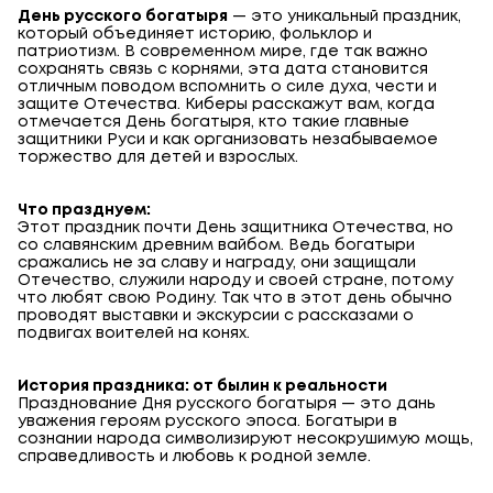
День русского богатыря
— это уникальный праздник,
который объединяет историю, фольклор и
патриотизм. В современном мире, где так важно
сохранять связь с корнями, эта дата становится
отличным поводом вспомнить о силе духа, чести и
защите Отечества. Киберы расскажут вам, когда
отмечается День богатыря, кто такие главные
защитники Руси и как организовать незабываемое
торжество для детей и взрослых.
Что празднуем:
Этот праздник почти День защитника Отечества, но
со славянским древним вайбом. Ведь богатыри
сражались не за славу и награду, они защищали
Отечество, служили народу и своей стране, потому
что любят свою Родину. Так что в этот день обычно
проводят выставки и экскурсии с рассказами о
подвигах воителей на конях.
История праздника: от былин к реальности
Празднование Дня русского богатыря — это дань
уважения героям русского эпоса. Богатыри в
сознании народа символизируют несокрушимую мощь,
справедливость и любовь к родной земле.