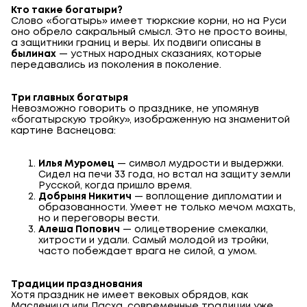
Кто такие богатыри?
Слово «богатырь» имеет тюркские корни, но на Руси
оно обрело сакральный смысл. Это не просто воины,
а защитники границ и веры. Их подвиги описаны в
былинах
— устных народных сказаниях, которые
передавались из поколения в поколение.
Три главных богатыря
Невозможно говорить о празднике, не упомянув
«богатырскую тройку», изображенную на знаменитой
картине Васнецова:
Илья Муромец
— символ мудрости и выдержки.
Сидел на печи 33 года, но встал на защиту земли
Русской, когда пришло время.
Добрыня Никитич
— воплощение дипломатии и
образованности. Умеет не только мечом махать,
но и переговоры вести.
Алеша Попович
— олицетворение смекалки,
хитрости и удали. Самый молодой из тройки,
часто побеждает врага не силой, а умом.
Традиции празднования
Хотя праздник не имеет вековых обрядов, как
Масленица или Пасха, современные традиции уже