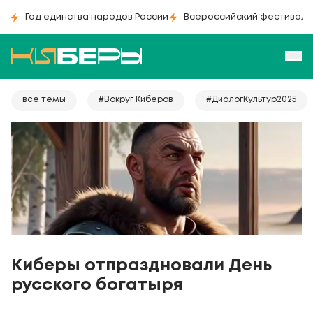
Год единства народов России
Всероссийский фестиваль
все темы
#Вокруг Киберов
#ДиалогКультур2025
Киберы отпраздновали День
русского богатыря