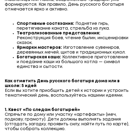
формируются. Как правило, День русского богатыря
отмечается ярко и активно.
Спортивные состязания:
Поднятие гирь,
перетягивание каната, стрельба из лука.
Театрализованные представления:
Реконструкция боев, чтение былин, инсценировки
сказок.
Ярмарки мастеров:
Изготовление сувениров,
деревянных мечей, щитов и традиционных кукол.
Богатырская каша:
Коллективное приготовление
и поедание каши из большого котла — символ
единства и сытости.
Как отметить День русского богатыря дома или в
школе: 5 идей
Если вы хотите приобщить детей к истории и устроить
тематический день, воспользуйтесь нашими идеями.
1. Квест «По следам богатырей»
Спрячьте по дому или участку «артефакты» (меч,
подкову, грамоту). Дети должны выполнять задания
(отгадать загадку, проявить силу, найти путь по карте),
чтобы собрать коллекцию.