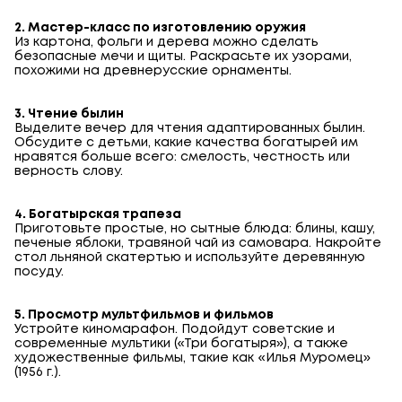
2. Мастер-класс по изготовлению оружия
Из картона, фольги и дерева можно сделать
безопасные мечи и щиты. Раскрасьте их узорами,
похожими на древнерусские орнаменты.
3. Чтение былин
Выделите вечер для чтения адаптированных былин.
Обсудите с детьми, какие качества богатырей им
нравятся больше всего: смелость, честность или
верность слову.
4. Богатырская трапеза
Приготовьте простые, но сытные блюда: блины, кашу,
печеные яблоки, травяной чай из самовара. Накройте
стол льняной скатертью и используйте деревянную
посуду.
5. Просмотр мультфильмов и фильмов
Устройте киномарафон. Подойдут советские и
современные мультики («Три богатыря»), а также
художественные фильмы, такие как «Илья Муромец»
(1956 г.).