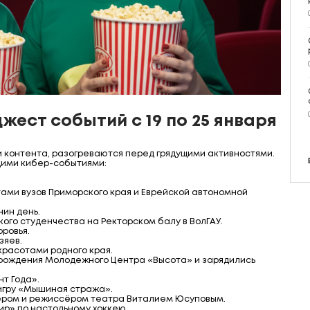
ест событий с 19 по 25 января
 контента, разогреваются перед грядущими активностями.
щими кибер-событиями:
ами вузов Приморского края и Еврейской автономной
ин день.
ого студенчества на Ректорском балу в ВолГАУ.
ровья.
зяев.
красотами родного края.
рождения Молодежного Центра «Высота» и зарядились
т Года».
игру «Мышиная стража».
ёром и режиссёром театра Виталием Юсуповым.
р» по настольному хоккею.