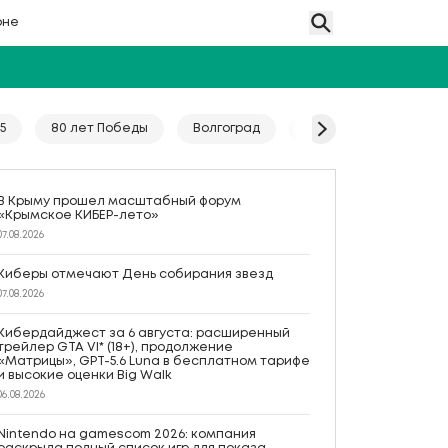
оне
5
80 лет Победы
Волгоград
Гайд
Год единс
В Крыму прошел масштабный форум
«Крымское КИБЕР-лето»
07.08.2026
Киберы отмечают День собирания звезд
07.08.2026
Кибердайджест за 6 августа: расширенный
трейлер GTA VI* (18+), продолжение
«Матрицы», GPT-5.6 Luna в бесплатном тарифе
и высокие оценки Big Walk
06.08.2026
Nintendo на gamescom 2026: компания