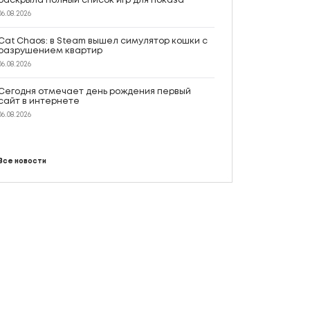
раскрыла полный список игр для показа
06.08.2026
Cat Chaos: в Steam вышел симулятор кошки с
разрушением квартир
06.08.2026
Сегодня отмечает день рождения первый
сайт в интернете
06.08.2026
Все новости