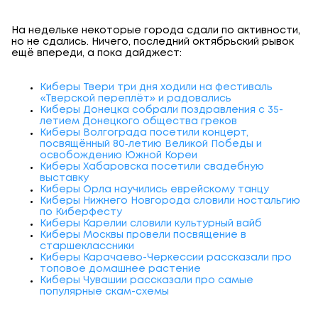
На недельке некоторые города сдали по активности,
но не сдались. Ничего, последний октябрьский рывок
ещё впереди, а пока дайджест:
Киберы Твери три дня ходили на фестиваль
«Тверской переплёт» и радовались
Киберы Донецка собрали поздравления с 35-
летием Донецкого общества греков
Киберы Волгограда посетили концерт,
посвящённый 80‑летию Великой Победы и
освобождению Южной Кореи
Киберы Хабаровска посетили свадебную
выставку
Киберы Орла научились еврейскому танцу
Киберы Нижнего Новгорода словили ностальгию
по Киберфесту
Киберы Карелии словили культурный вайб
Киберы Москвы провели посвящение в
старшеклассники
Киберы Карачаево-Черкессии рассказали про
топовое домашнее растение
Киберы Чувашии рассказали про самые
популярные скам-схемы