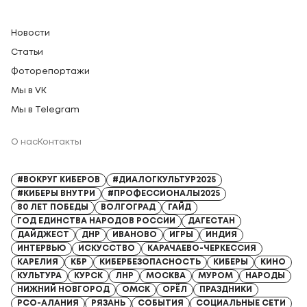
Новости
Статьи
Фоторепортажи
Мы в VK
Мы в Telegram
О нас
Контакты
Регистрационный номер СМИ: Серия Эл № ФС77-91328 от 13.04.2026
#ВОКРУГ КИБЕРОВ
#ДИАЛОГКУЛЬТУР2025
#КИБЕРЫ ВНУТРИ
#ПРОФЕССИОНАЛЫ2025
80 ЛЕТ ПОБЕДЫ
ВОЛГОГРАД
ГАЙД
ГОД ЕДИНСТВА НАРОДОВ РОССИИ
ДАГЕСТАН
ДАЙДЖЕСТ
ДНР
ИВАНОВО
ИГРЫ
ИНДИЯ
ИНТЕРВЬЮ
ИСКУССТВО
КАРАЧАЕВО-ЧЕРКЕССИЯ
КАРЕЛИЯ
КБР
КИБЕРБЕЗОПАСНОСТЬ
КИБЕРЫ
КИНО
КУЛЬТУРА
КУРСК
ЛНР
МОСКВА
МУРОМ
НАРОДЫ
НИЖНИЙ НОВГОРОД
ОМСК
ОРЁЛ
ПРАЗДНИКИ
РСО-АЛАНИЯ
РЯЗАНЬ
СОБЫТИЯ
СОЦИАЛЬНЫЕ СЕТИ