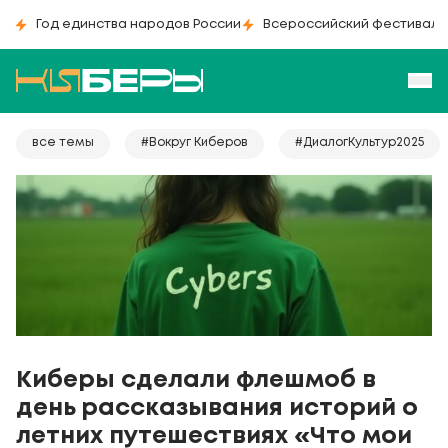
Год единства народов России
Всероссийский фестиваль
все темы
#Вокруг Киберов
#ДиалогКультур2025
Киберы сделали флешмоб в
дeнь paccкaзывaния иcтopий o
лeтниx путeшecтвияx «Что мои