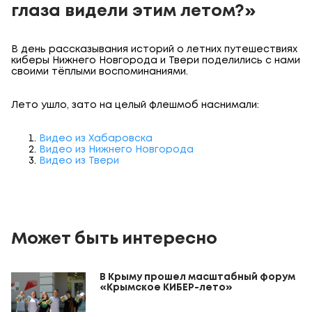
глаза видели этим летом?»
В дeнь paccкaзывaния иcтopий o лeтниx путeшecтвияx
киберы Нижнего Новгорода и Твери поделились с нами
своими тёплыми воспоминаниями.
Лето ушло, зато на целый флешмоб наснимали:
Видео из Хабаровска
Видео из Нижнего Новгорода
Видео из Твери
Может быть интересно
В Крыму прошел масштабный форум
«Крымское КИБЕР-лето»