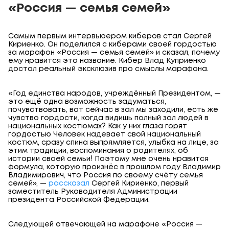
«Россия — семья семей»
Самым первым интервьюером киберов стал Сергей
Кириенко. Он поделился с киберами своей гордостью
за марафон «Россия — семья семей» и сказал, почему
ему нравится это название. Кибер Влад Куприенко
достал реальный эксклюзив про смыслы марафона.
«Год единства народов, учреждённый Президентом, —
это ещё одна возможность задуматься,
почувствовать, вот сейчас в зал мы заходили, есть же
чувство гордости, когда видишь полный зал людей в
национальных костюмах? Как у них глаза горят
гордостью Человек надевает свой национальный
костюм, сразу спина выпрямляется, улыбка на лице, за
этим традиции, воспоминания о родителях, об
истории своей семьи! Поэтому мне очень нравится
формула, которую произнёс в прошлом году Владимир
Владимирович, что Россия по своему счёту семья
семей», —
рассказал
Сергей Кириенко, первый
заместитель Руководителя Администрации
президента Российской Федерации.
Следующей отвечающей на марафоне «Россия —