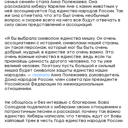
семья семей» стала Анна Полежаева. Она
рассказала киберу Карелии Ане с каким животным у
неё ассоциируется Год единства народов России. Так
же она отметила, что это был очень необычный
вопрос, и скорее всего на него все будут отвечать в
силу своих представлений и ассоциаций.
«Я бы выбрала символом единства мишку. Он очень
ассоциативен с историей, символами нашей страны,
он такой персонаж, который мог бы быть очень
добрый, мудрый, в единстве это очень важно. Это
очень важные качества в единстве, ведь если ты
признаёшь ценность другого человека, то ты уже
великий человек. Поэтому пусть большой и сильный
мишка будет символом защиты единства наших
народов», —
сказала
Анна Полежаева, руководитель
Дома народов России, член совета при президенте
Российской Федерации по межнациональным
отношениям.
Не обошлось и без интервью с блогерами. Вова
Солодков поделился с киберами своим отношением к
патриотичным песням и рассказал, почему так важно
единство. Киберы написали, что теперь ждут от Вовы
хайповый трек в честь Года единства народов России.