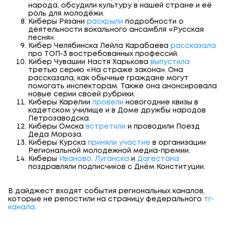
народа, обсудили культуру в нашей стране и её
роль для молодёжи.
Киберы Рязани
раскрыли
подробности о
деятельности вокального ансамбля «Русская
песня».
Кибер Челябинска Лейла Карабаева
рассказала
про ТОП-3 востребованных профессий.
Кибер Чувашии Настя Харькова
выпустила
третью серию «На страже закона». Она
рассказала, как обычные граждане могут
помогать инспекторам. Также она анонсировала
новые серии своей рубрики.
Киберы Карелии
провели
новогодние квизы в
кадетском училище и в Доме дружбы народов
Петрозаводска.
Киберы Омска
встретили
и проводили Поезд
Деда Мороза.
Киберы Курска
приняли участие
в организации
Региональной молодежной медиа-премии.
Киберы
Иваново,
Луганска
и
Дагестана
поздравляли подписчиков с Днём Конституции.
В дайджест входят события региональных каналов,
которые не репостили на страницу федерального
тг-
канала.