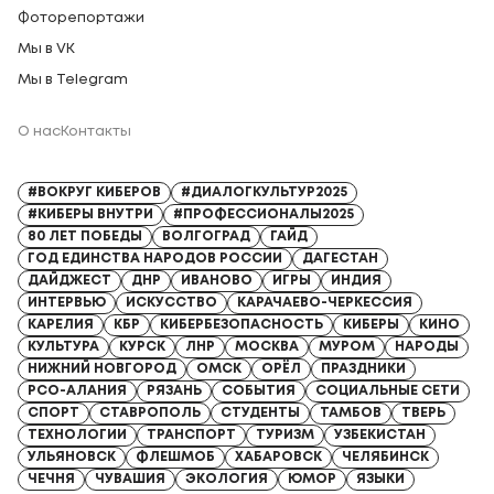
Фоторепортажи
Мы в VK
Мы в Telegram
О нас
Контакты
Регистрационный номер СМИ: Серия Эл № ФС77-91328 от 13.04.2026
#ВОКРУГ КИБЕРОВ
#ДИАЛОГКУЛЬТУР2025
#КИБЕРЫ ВНУТРИ
#ПРОФЕССИОНАЛЫ2025
80 ЛЕТ ПОБЕДЫ
ВОЛГОГРАД
ГАЙД
ГОД ЕДИНСТВА НАРОДОВ РОССИИ
ДАГЕСТАН
ДАЙДЖЕСТ
ДНР
ИВАНОВО
ИГРЫ
ИНДИЯ
ИНТЕРВЬЮ
ИСКУССТВО
КАРАЧАЕВО-ЧЕРКЕССИЯ
КАРЕЛИЯ
КБР
КИБЕРБЕЗОПАСНОСТЬ
КИБЕРЫ
КИНО
КУЛЬТУРА
КУРСК
ЛНР
МОСКВА
МУРОМ
НАРОДЫ
НИЖНИЙ НОВГОРОД
ОМСК
ОРЁЛ
ПРАЗДНИКИ
РСО-АЛАНИЯ
РЯЗАНЬ
СОБЫТИЯ
СОЦИАЛЬНЫЕ СЕТИ
СПОРТ
СТАВРОПОЛЬ
СТУДЕНТЫ
ТАМБОВ
ТВЕРЬ
ТЕХНОЛОГИИ
ТРАНСПОРТ
ТУРИЗМ
УЗБЕКИСТАН
УЛЬЯНОВСК
ФЛЕШМОБ
ХАБАРОВСК
ЧЕЛЯБИНСК
ЧЕЧНЯ
ЧУВАШИЯ
ЭКОЛОГИЯ
ЮМОР
ЯЗЫКИ