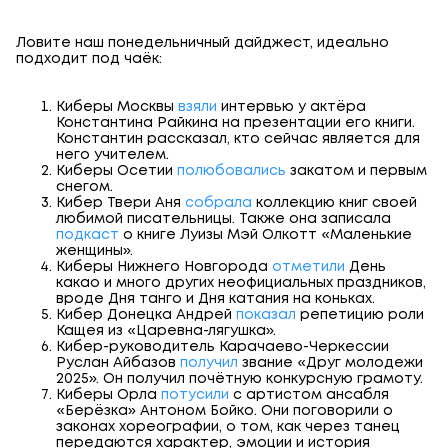
Ловите наш понедельничный дайджест, идеально
подходит под чаёк:
Киберы Москвы
взяли
интервью у актёра
Константина Райкина на презентации его книги.
Константин рассказал, кто сейчас является для
него учителем.
Киберы Осетии
полюбовались
закатом и первым
снегом.
Кибер Твери Аня
собрала
коллекцию книг своей
любимой писательницы. Также она записала
подкаст
о книге Луизы Мэй Олкотт «Маленькие
женщины».
Киберы Нижнего Новгорода
отметили
День
какао и много других неофициальных праздников,
вроде Дня танго и Дня катания на коньках.
Кибер Донецка Андрей
показал
репетицию роли
Кащея из «Царевна-лягушка».
Кибер-руководитель Карачаево-Черкессии
Руслан Айбазов
получил
звание «Друг молодежи
2025». Он получил почётную конкурсную грамоту.
Киберы Орла
потусили
с артистом ансабля
«Берёзка» Антоном Бойко. Они поговорили о
законах хореографии, о том, как через танец
передаются характер, эмоции и история