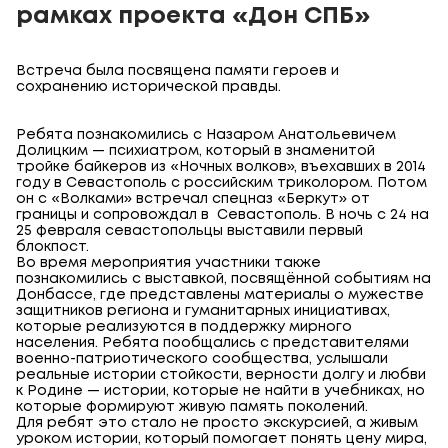
рамках проекта «Дон СПБ»
Встреча была посвящена памяти героев и
сохранению исторической правды.
Ребята познакомились с Назаром Анатольевичем
Долицким — психиатром, который в знаменитой
тройке байкеров из «Ночных волков», въехавших в 2014
году в Севастополь с российским триколором. Потом
он с «Волками» встречал спецназ «Беркут» от
границы и сопровождал в Севастополь. В ночь с 24 на
25 февраля севастопольцы выставили первый
блокпост.
Во время мероприятия участники также
познакомились с выставкой, посвящённой событиям на
Донбассе, где представлены материалы о мужестве
защитников региона и гуманитарных инициативах,
которые реализуются в поддержку мирного
населения. Ребята пообщались с представителями
военно-патриотического сообщества, услышали
реальные истории стойкости, верности долгу и любви
к Родине — истории, которые не найти в учебниках, но
которые формируют живую память поколений.
Для ребят это стало не просто экскурсией, а живым
уроком истории, который помогает понять цену мира,