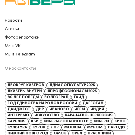
Новости
Статьи
Фоторепортажи
Мы в VK
Мы в Telegram
О нас
Контакты
Регистрационный номер СМИ: Серия Эл № ФС77-91328 от 13.04.2026
#ВОКРУГ КИБЕРОВ
#ДИАЛОГКУЛЬТУР2025
#КИБЕРЫ ВНУТРИ
#ПРОФЕССИОНАЛЫ2025
80 ЛЕТ ПОБЕДЫ
ВОЛГОГРАД
ГАЙД
ГОД ЕДИНСТВА НАРОДОВ РОССИИ
ДАГЕСТАН
ДАЙДЖЕСТ
ДНР
ИВАНОВО
ИГРЫ
ИНДИЯ
ИНТЕРВЬЮ
ИСКУССТВО
КАРАЧАЕВО-ЧЕРКЕССИЯ
КАРЕЛИЯ
КБР
КИБЕРБЕЗОПАСНОСТЬ
КИБЕРЫ
КИНО
КУЛЬТУРА
КУРСК
ЛНР
МОСКВА
МУРОМ
НАРОДЫ
НИЖНИЙ НОВГОРОД
ОМСК
ОРЁЛ
ПРАЗДНИКИ