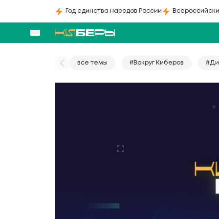
Год единства народов России
Всероссийски
все темы
#Вокруг Киберов
#Ди