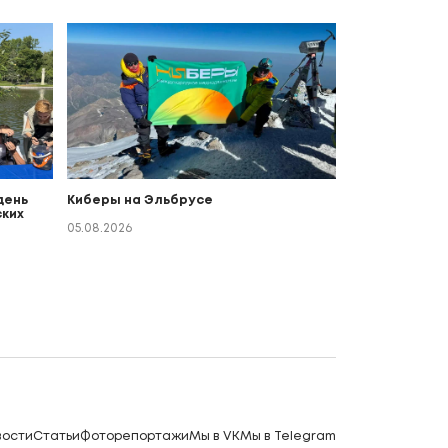
день
Киберы на Эльбрусе
ких
о
05.08.2026
вости
Статьи
Фоторепортажи
Мы в VK
Мы в Telegram