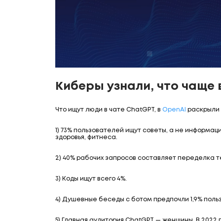
Киберы узнали, что чаще 
Что ищут люди в чате ChatGPT, в
OpenAI
раскрыли 
1) 73% пользователей ищут советы, а не информац
здоровья, фитнеса.
2) 40% рабочих запросов составляет переделка т
3) Коды ищут всего 4%.
4) Душевные беседы с ботом предпочли 1,9% поль
5) Главная аудитория ChatGPT — женщины. В 2022