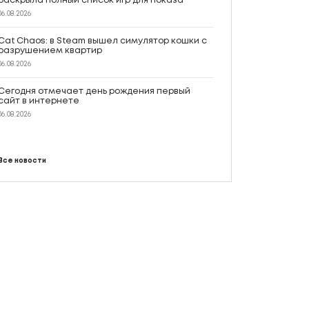
раскрыла полный список игр для показа
06.08.2026
Cat Chaos: в Steam вышел симулятор кошки с
разрушением квартир
06.08.2026
Сегодня отмечает день рождения первый
сайт в интернете
06.08.2026
Все новости