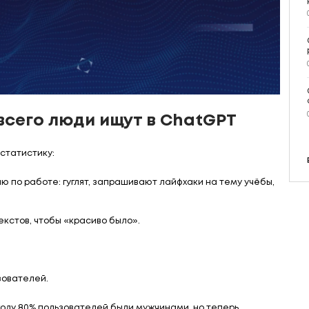
всего люди ищут в ChatGPT
статистику:
ию по работе: гуглят, запрашивают лайфхаки на тему учёбы,
екстов, чтобы «красиво было».
зователей.
 году 80% пользователей были мужчинами, но теперь