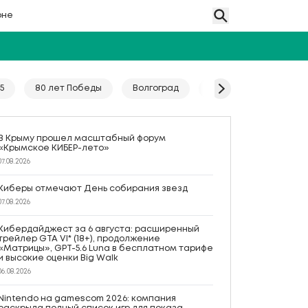
оне
5
80 лет Победы
Волгоград
Гайд
Год единс
В Крыму прошел масштабный форум
«Крымское КИБЕР-лето»
07.08.2026
Киберы отмечают День собирания звезд
07.08.2026
Кибердайджест за 6 августа: расширенный
трейлер GTA VI* (18+), продолжение
«Матрицы», GPT-5.6 Luna в бесплатном тарифе
и высокие оценки Big Walk
06.08.2026
Nintendo на gamescom 2026: компания