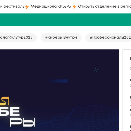
й фестиваль
Медиашкола КИБЕРЫ
Открыть отделение в реги
алогКультур2025
#Киберы Внутри
#Профессионалы202