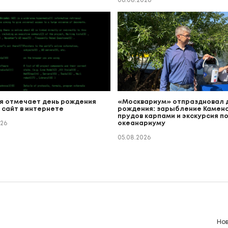
06.08.2026
я отмечает день рождения
«Москвариум» отпраздновал 
 сайт в интернете
рождения: зарыбление Каменс
прудов карпами и экскурсия п
026
океанариуму
05.08.2026
Но