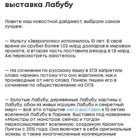
выставка Лабубу
Ловите наш новостной дайджест, выбрали самое
лучшее:
— Мульту «Зверополис» исполнилось 10 лет. В своё
время он срубил более 1,02 млрд долларов в мировом
прокате, а вторая часть поставила рекорд в 1,8 млрд.
Аж пересмотреть захотелось.
— На сочинении по русскому языку в ЕГЭ запретили
слово «кринж», потому что оно жаргонное, как и
производные от него слова. Поняли, пишем его в
сочинении по обществознанию на ОГЭ.
— Золотые Лабубу, деревянные Лабубу, картины с
Лабубу, обои из живых игрушек Лабубу и секретный
мерч — всё это открытие
мега-выставки
к 10-летию
вселенной Лабубу в Париже. Выставка под названием
«Монстры от монстров: сейчас и тогда»
переосмысливает вселенную, созданную Касингом
Лунгом с 2015 года. Она включает в себя оригинальные
эскизы, а также многочисленные коллекционные