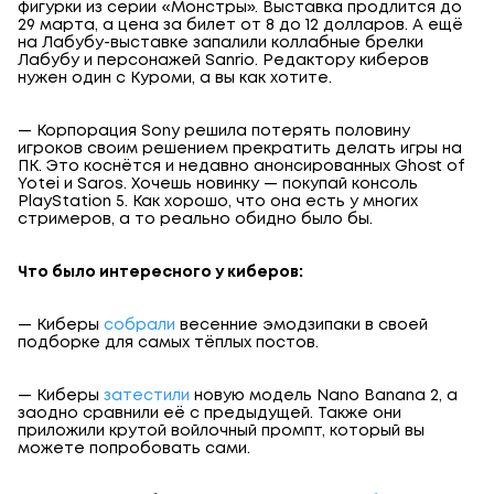
фигурки из серии «Монстры». Выставка продлится до
29 марта, а цена за билет от 8 до 12 долларов. А ещё
на Лабубу-выставке запалили коллабные брелки
Лабубу и персонажей Sanrio. Редактору киберов
нужен один с Куроми, а вы как хотите.
— Корпорация Sony решила потерять половину
игроков своим решением прекратить делать игры на
ПК. Это коснётся и недавно анонсированных Ghost of
Yotei и Saros. Хочешь новинку — покупай консоль
PlayStation 5. Как хорошо, что она есть у многих
стримеров, а то реально обидно было бы.
Что было интересного у киберов:
— Киберы
собрали
весенние эмодзипаки в своей
подборке для самых тёплых постов.
— Киберы
затестили
новую модель Nano Banana 2, а
заодно сравнили её с предыдущей. Также они
приложили крутой войлочный промпт, который вы
можете попробовать сами.