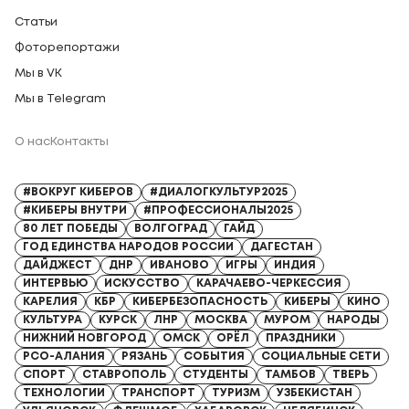
Статьи
Фоторепортажи
Мы в VK
Мы в Telegram
О нас
Контакты
Регистрационный номер СМИ: Серия Эл № ФС77-91328 от 13.04.2026
#ВОКРУГ КИБЕРОВ
#ДИАЛОГКУЛЬТУР2025
#КИБЕРЫ ВНУТРИ
#ПРОФЕССИОНАЛЫ2025
80 ЛЕТ ПОБЕДЫ
ВОЛГОГРАД
ГАЙД
ГОД ЕДИНСТВА НАРОДОВ РОССИИ
ДАГЕСТАН
ДАЙДЖЕСТ
ДНР
ИВАНОВО
ИГРЫ
ИНДИЯ
ИНТЕРВЬЮ
ИСКУССТВО
КАРАЧАЕВО-ЧЕРКЕССИЯ
КАРЕЛИЯ
КБР
КИБЕРБЕЗОПАСНОСТЬ
КИБЕРЫ
КИНО
КУЛЬТУРА
КУРСК
ЛНР
МОСКВА
МУРОМ
НАРОДЫ
НИЖНИЙ НОВГОРОД
ОМСК
ОРЁЛ
ПРАЗДНИКИ
РСО-АЛАНИЯ
РЯЗАНЬ
СОБЫТИЯ
СОЦИАЛЬНЫЕ СЕТИ
СПОРТ
СТАВРОПОЛЬ
СТУДЕНТЫ
ТАМБОВ
ТВЕРЬ
ТЕХНОЛОГИИ
ТРАНСПОРТ
ТУРИЗМ
УЗБЕКИСТАН