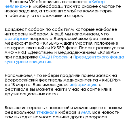
— В нашем VK обновились активности:
«Кибер-
челлендж»
и «Киберборд», так что скорее смотрите
новое задание, а также штампуйте комментарии,
чтобы залутать прем-акки и старсы.
Дайджест собран по событиям, которые наиболее
интересны киберам. А ещё мы напоминаем, что
разобрали
вопросы о Всероссийском фестивале
медиаконтента «КИБЕРЫ»: шаги участия, положение
конкурса, платный ли КИБЕР-фест. Проект реализуется
АНО «НКЦ «Действие» и медиадвижением «КИБЕРЫ»
при поддержке
ФАДН России
и
Президентского фонда
культурных инициатив
.
Напоминаем, что киберы продлили приём заявок на
Всероссийский фестиваль медиаконтента «КИБЕРЫ»
до 15 марта. Всю имеющуюся
информацию
о
фестивале вы можете найти у нас на сайте или в
других социальных сетях.
Больше интересных новостей и мемов ищите в нашем
федеральном
тг-канале
киберов и
МАХ
. Все новости
там выходят намного раньше других ресурсов.