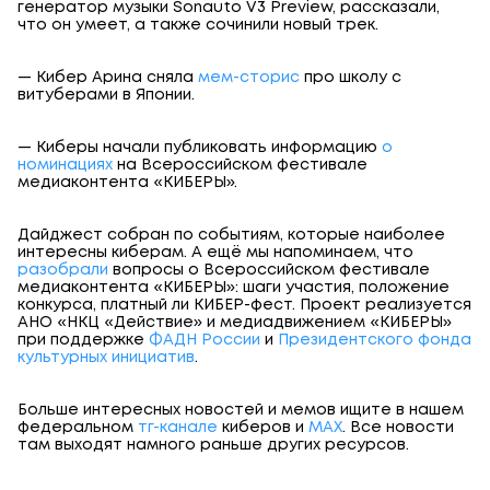
генератор музыки Sonauto V3 Preview, рассказали,
что он умеет, а также сочинили новый трек.
— Кибер Арина сняла
мем-сторис
про школу с
витуберами в Японии.
— Киберы начали публиковать информацию
о
номинациях
на Всероссийском фестивале
медиаконтента «КИБЕРЫ».
Дайджест собран по событиям, которые наиболее
интересны киберам. А ещё мы напоминаем, что
разобрали
вопросы о Всероссийском фестивале
медиаконтента «КИБЕРЫ»: шаги участия, положение
конкурса, платный ли КИБЕР-фест. Проект реализуется
АНО «НКЦ «Действие» и медиадвижением «КИБЕРЫ»
при поддержке
ФАДН России
и
Президентского фонда
культурных инициатив
.
Больше интересных новостей и мемов ищите в нашем
федеральном
тг-канале
киберов и
МАХ
. Все новости
там выходят намного раньше других ресурсов.