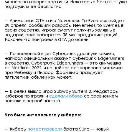
мгновенно генерит картинки. Некоторые боты в тг уже
подгрузили её бесплатно.
— Анимешная GTA-гача Neverness To Everness выйдет
29 апреля, сообщили разрабы Neverness to Evernes в
своих соцсетях. Игроки смогут получить халявные
подарки, если наберётся 35 млн предрегистраций.
Наконец-то поиграем в GTA до осени.
— По вселенной игры Cyberpunk дропнули комикс,
написал официальный аккаунт Cyberpunk: Edgerunners
в соцсетях. Cyberpunk: Edgerunners — это анимешка
от Netflix из 2022, и по ней как раз нарисовали комикс
про Ребекку и Пилара. Франшиза празднует
пятилетний юбилей как может.
— В релиз вышла игра Subway Surfers 2. Редакторы
киберов поиграли и
сделали обзор
со сравнением
новинки с первой частью.
Что было интересного у киберов:
— Киберы
потестировали
брата Suno — новый