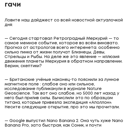
гачи
Ловите наш дайджест со всей новостной актуалочкой
дня:
— Сегодня стартовал Ретроградный Меркурий — то
самое мемное событие, которое во всём виновато.
Прогноз от астрологов всего интеренета: особенно
сильно пинка от жизни получат Близнецы, Девы,
Стрельцы и Рыбы. На деле же это явление — иллюзия
движения планеты Меркурия в обратном направлении.
Верим, скептики?
— Британские учёные наконец-то пояснили за лунное
магнитное поле : слабое оно или сильное,
исследование публиканули в журнале Nature
Geoscience. Так вот оно слабое, но 5000 лет назад у
него был прилив силы. Вычислили это по образцам
титана, которые привезла экспедиция «Аполлон».
Несите следующие открытие, про это мы прочитали.
— Google выпустил Nano Banana 2. Она чуть хуже Nano
Banana Pro, зато быстрая, как Соник, и почти