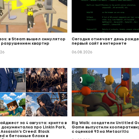
aos: в Steam вышел симулятор
Сегодня отмечает день рожде
с разрушением квартир
первый сайт в интернете
026
06.08.2026
йджест за 4 августа: крипта в
Big Walk: создатели Untitled 
 документалка про Linkin Park,
Game выпустили кооперативн
Assassin’s Creed: Black
с оценкой 93 на Metacritic
ed и бетонные блоки в