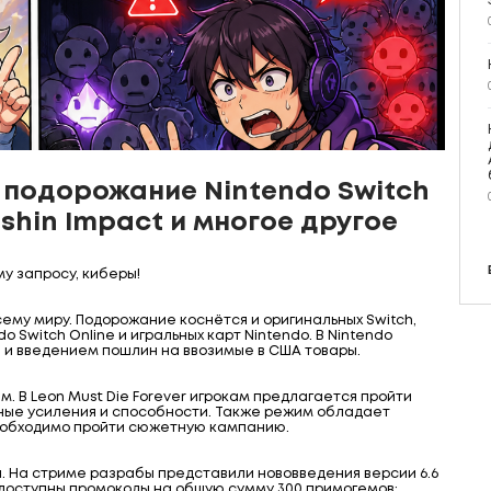
 подорожание Nintendo Switch
shin Impact и многое другое
у запросу, киберы!
сему миру. Подорожание коснётся и оригинальных Switch,
do Switch Online и игральных карт Nintendo. В Nintendo
ы и введением пошлин на ввозимые в США товары.
м. В Leon Must Die Forever игрокам предлагается пройти
ные усиления и способности. Также режим обладает
необходимо пройти сюжетную кампанию.
. На стриме разрабы представили нововведения версии 6.6
 доступны промокоды на общую сумму 300 примогемов: