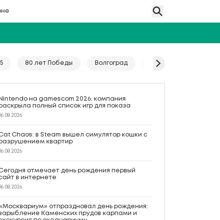
оне
5
80 лет Победы
Волгоград
Гайд
Год единс
Nintendo на gamescom 2026: компания
раскрыла полный список игр для показа
06.08.2026
Cat Chaos: в Steam вышел симулятор кошки с
разрушением квартир
06.08.2026
Сегодня отмечает день рождения первый
сайт в интернете
06.08.2026
«Москвариум» отпраздновал день рождения:
зарыбление Каменских прудов карпами и