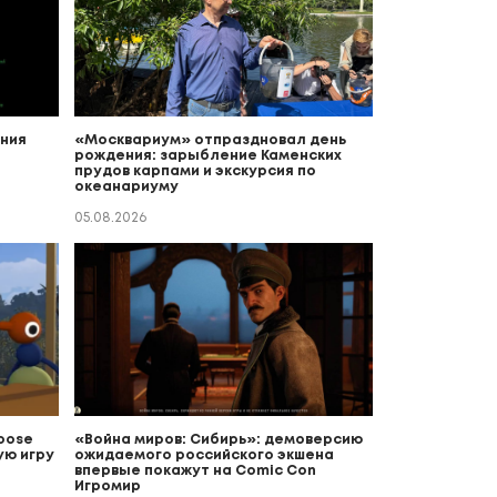
ния
«Москвариум» отпраздновал день
рождения: зарыбление Каменских
прудов карпами и экскурсия по
океанариуму
05.08.2026
Goose
«Война миров: Сибирь»: демоверсию
ую игру
ожидаемого российского экшена
впервые покажут на Comic Con
Игромир