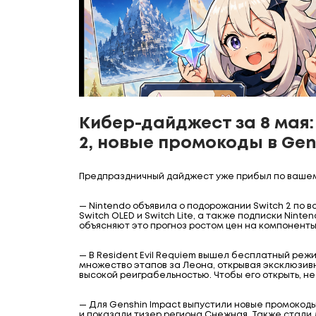
Кибер-дайджест за 8 мая:
2, новые промокоды в Gen
Предпраздничный дайджест уже прибыл по вашем
— Nintendo объявила о подорожании Switch 2 по в
Switch OLED и Switch Lite, а также подписки Ninten
объясняют это прогноз ростом цен на компонент
— В Resident Evil Requiem вышел бесплатный режи
множество этапов за Леона, открывая эксклюзив
высокой реиграбельностью. Чтобы его открыть, 
— Для Genshin Impact выпустили новые промокоды
и показали тизер региона Снежная. Также стали