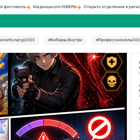
й фестиваль
Медиашкола КИБЕРЫ
Открыть отделение в реги
алогКультур2025
#Киберы Внутри
#Профессионалы202