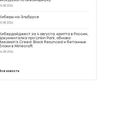
экскурсия по океанариуму
05.08.2026
Киберы на Эльбрусе
05.08.2026
Кибердайджест за 4 августа: крипта в России,
документалка про Linkin Park, обнова
Assassin’s Creed: Black Resynced и бетонные
блоки в Minecraft
04.08.2026
Все новости