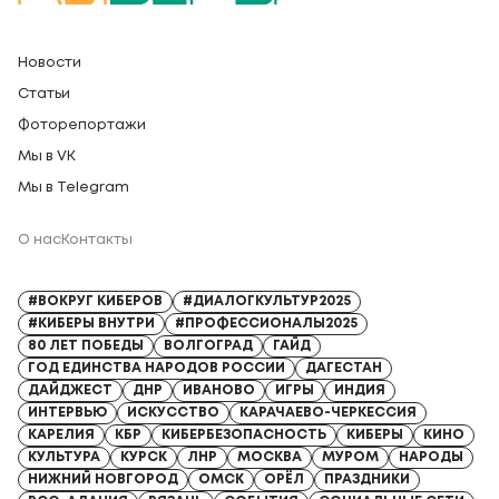
Новости
Статьи
Фоторепортажи
Мы в VK
Мы в Telegram
О нас
Контакты
Регистрационный номер СМИ: Серия Эл № ФС77-91328 от 13.04.2026
#ВОКРУГ КИБЕРОВ
#ДИАЛОГКУЛЬТУР2025
#КИБЕРЫ ВНУТРИ
#ПРОФЕССИОНАЛЫ2025
80 ЛЕТ ПОБЕДЫ
ВОЛГОГРАД
ГАЙД
ГОД ЕДИНСТВА НАРОДОВ РОССИИ
ДАГЕСТАН
ДАЙДЖЕСТ
ДНР
ИВАНОВО
ИГРЫ
ИНДИЯ
ИНТЕРВЬЮ
ИСКУССТВО
КАРАЧАЕВО-ЧЕРКЕССИЯ
КАРЕЛИЯ
КБР
КИБЕРБЕЗОПАСНОСТЬ
КИБЕРЫ
КИНО
КУЛЬТУРА
КУРСК
ЛНР
МОСКВА
МУРОМ
НАРОДЫ
НИЖНИЙ НОВГОРОД
ОМСК
ОРЁЛ
ПРАЗДНИКИ