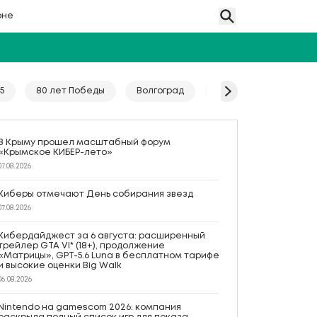
оне
5
80 лет Победы
Волгоград
Гайд
Год единс
В Крыму прошел масштабный форум
«Крымское КИБЕР-лето»
07.08.2026
Киберы отмечают День собирания звезд
07.08.2026
Кибердайджест за 6 августа: расширенный
трейлер GTA VI* (18+), продолжение
«Матрицы», GPT-5.6 Luna в бесплатном тарифе
и высокие оценки Big Walk
06.08.2026
Nintendo на gamescom 2026: компания