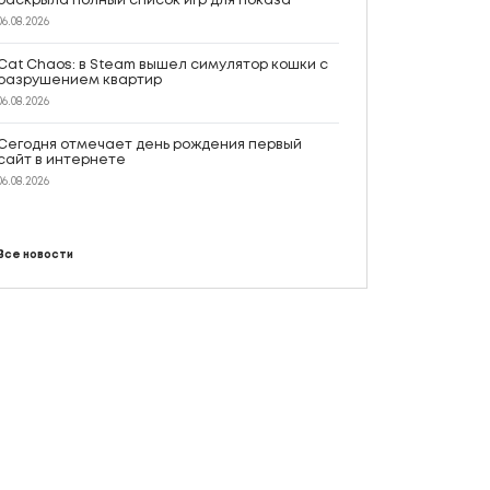
раскрыла полный список игр для показа
06.08.2026
Cat Chaos: в Steam вышел симулятор кошки с
разрушением квартир
06.08.2026
Сегодня отмечает день рождения первый
сайт в интернете
06.08.2026
Все новости