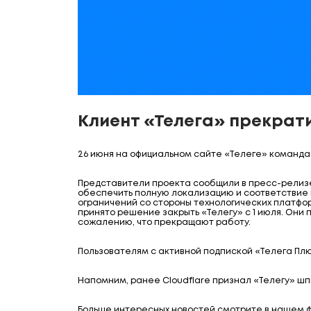
Клиент «Телега» прекрати
26 июня на официальном сайте «Телеге» команда 
Представители проекта сообщили в пресс-релизе
обеспечить полную локализацию и соответствие 
ограничений со стороны технологических платформ
принято решение закрыть «Телегу» с 1 июля. Они
сожалению, что прекращают работу.
Пользователям с активной подпиской «Телега Пл
Напомним, ранее Cloudflare признал «Телегу» ш
Больше интересных новостей смотрите в нашем