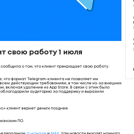
т свою работу 1 июля
сообщила о том, что клиент прекращает свою работу.
, что формат Telegram-клиента не позволяет им
всем действующим требованиям, в том числе из-за внешних
, включая удаление из App Store. В связи с этим было
 поблагодарили аудиторию за поддержку и выразили
юс» клиент вернет деньги позднее
пионским ПО.
 федеральном
тг-канале
и
МАХ
, там новости выходят намного