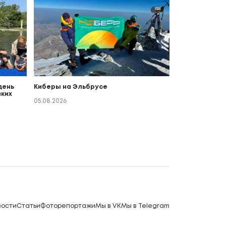
день
Киберы на Эльбрусе
ких
о
05.08.2026
вости
Статьи
Фоторепортажи
Мы в VK
Мы в Telegram