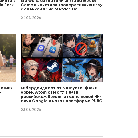
рипта в
Big Walk: создатели Untitled Goose
n Park,
Game выпустили кооперативную игру
с оценкой 93 на Metacritic
04.08.2026
ревних
Кибердайджест от 3 августа: ФАС и
-
Apple, Atomic Heart* (18+) в
российском Steam, отмена новой ИИ-
фичи Google и новая платформа PUBG
03.08.2026