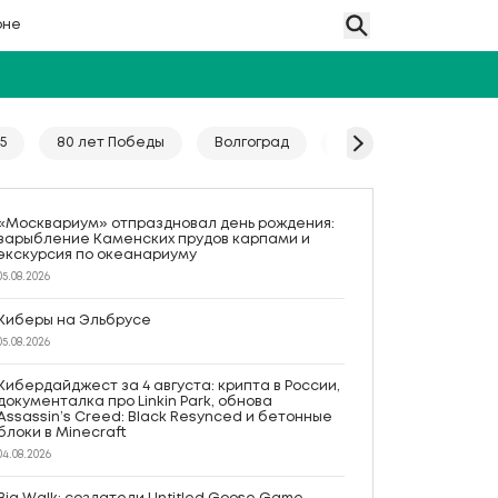
оне
5
80 лет Победы
Волгоград
Гайд
Год единс
«Москвариум» отпраздновал день рождения:
зарыбление Каменских прудов карпами и
экскурсия по океанариуму
05.08.2026
Киберы на Эльбрусе
05.08.2026
Кибердайджест за 4 августа: крипта в России,
документалка про Linkin Park, обнова
Assassin’s Creed: Black Resynced и бетонные
блоки в Minecraft
04.08.2026