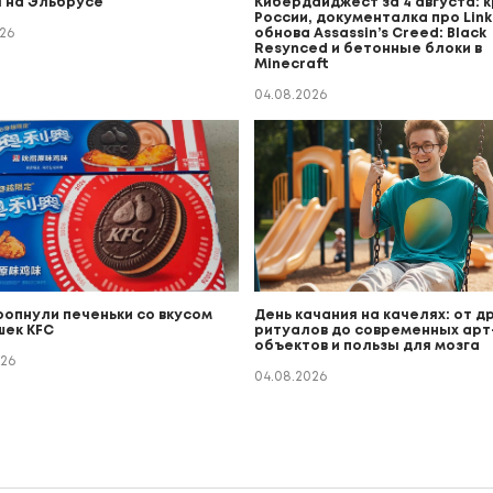
 на Эльбрусе
Кибердайджест за 4 августа: к
России, документалка про Linki
26
обнова Assassin’s Creed: Black
Resynced и бетонные блоки в
Minecraft
04.08.2026
ропнули печеньки со вкусом
День качания на качелях: от д
ек KFC
ритуалов до современных арт
объектов и пользы для мозга
026
04.08.2026