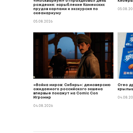
«Москвариум» отпраздновал день
Киберы
рождения: зарыбление Каменских
прудов карпами и экскурсия по
05.08.20
океанариуму
05.08.2026
«Война миров: Сибирь»: демоверсию
Oreo д
ожидаемого российского экшена
крылыш
впервые покажут на Comic Con
Игромир
04.08.2
04.08.2026