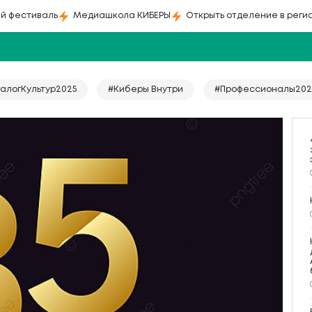
й фестиваль
Медиашкола КИБЕРЫ
Открыть отделение в реги
алогКультур2025
#Киберы Внутри
#Профессионалы202