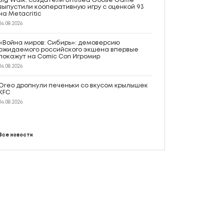
Big Walk: создатели Untitled Goose Game
выпустили кооперативную игру с оценкой 93
на Metacritic
04.08.2026
«Война миров: Сибирь»: демоверсию
ожидаемого российского экшена впервые
покажут на Comic Con Игромир
04.08.2026
Oreo дропнули печеньки со вкусом крылышек
KFC
04.08.2026
Все новости