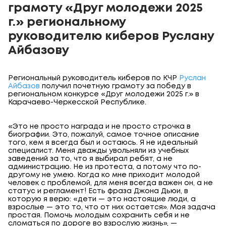
грамоту «Друг молодежи 2025
г.» региональному
руководителю киберов Руслану
Айбазову
Региональный руководитель киберов по КЧР
Руслан
Айбазов
получил почетную грамоту за победу в
региональном конкурсе «Друг молодежи 2025 г.» в
Карачаево-Черкесской Республике.
«Это не просто награда и не просто строчка в
биографии. Это, пожалуй, самое точное описание
того, кем я всегда был и остаюсь. Я не идеальный
специалист. Меня дважды увольняли из учебных
заведений за то, что я выбирал ребят, а не
администрацию. Не из протеста, а потому что по-
другому не умею. Когда ко мне приходит молодой
человек с проблемой, для меня всегда важен он, а не
статус и регламент! Есть фраза Джона Дьюи, в
которую я верю: «дети — это настоящие люди, а
взрослые — это то, что от них остается». Моя задача
простая. Помочь молодым сохранить себя и не
сломаться по дороге во взрослую жизнь», —