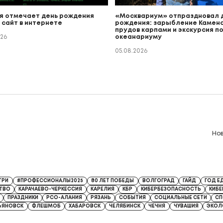
я отмечает день рождения
«Москвариум» отпраздновал 
 сайт в интернете
рождения: зарыбление Каменс
прудов карпами и экскурсия п
026
океанариуму
05.08.2026
Но
8 от 13.04.2026
ТРИ
#ПРОФЕССИОНАЛЫ2025
80 ЛЕТ ПОБЕДЫ
ВОЛГОГРАД
ГАЙД
ГОД Е
ТВО
КАРАЧАЕВО-ЧЕРКЕССИЯ
КАРЕЛИЯ
КБР
КИБЕРБЕЗОПАСНОСТЬ
КИБ
ПРАЗДНИКИ
РСО-АЛАНИЯ
РЯЗАНЬ
СОБЫТИЯ
СОЦИАЛЬНЫЕ СЕТИ
СП
ЬЯНОВСК
ФЛЕШМОБ
ХАБАРОВСК
ЧЕЛЯБИНСК
ЧЕЧНЯ
ЧУВАШИЯ
ЭКОЛ