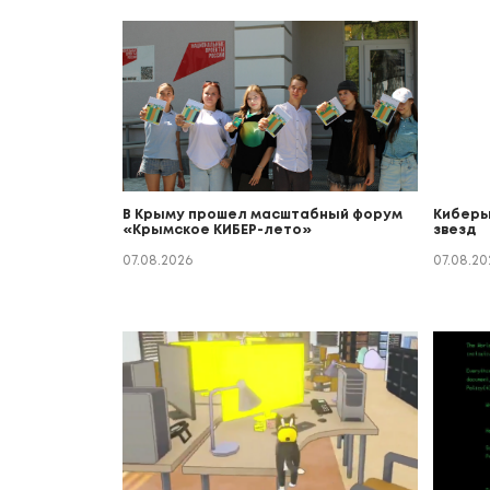
В Крыму прошел масштабный форум
Киберы
«Крымское КИБЕР-лето»
звезд
07.08.2026
07.08.20