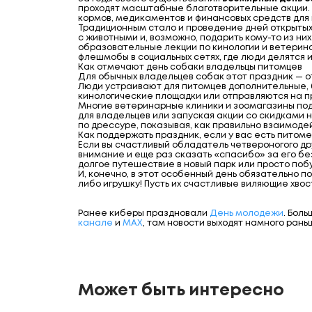
проходят масштабные благотворительные акции.
кормов, медикаментов и финансовых средств для
Традиционным стало и проведение дней открытых 
с животными и, возможно, подарить кому-то из них
образовательные лекции по кинологии и ветерин
флешмобы в социальных сетях, где люди делятся 
Как отмечают день собаки владельцы питомцев
Для обычных владельцев собак этот праздник — 
Люди устраивают для питомцев дополнительные, 
кинологические площадки или отправляются на п
Многие ветеринарные клиники и зоомагазины по
для владельцев или запуская акции со скидками н
по дрессуре, показывая, как правильно взаимоде
Как поддержать праздник, если у вас есть питоме
Если вы счастливый обладатель четвероногого дру
внимание и еще раз сказать «спасибо» за его бе
долгое путешествие в новый парк или просто поб
И, конечно, в этот особенный день обязательно 
либо игрушку! Пусть их счастливые виляющие хво
Ранее киберы праздновали
День молодежи
. Бол
канале
и
МАХ
, там новости выходят намного рань
Может быть интересно