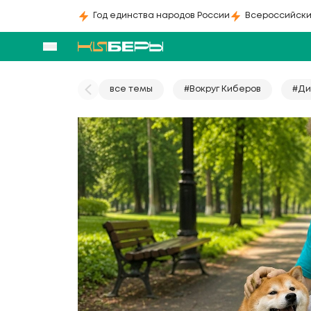
Год единства народов России
Всероссийски
все темы
#Вокруг Киберов
#Ди