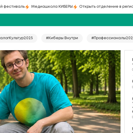
й фестиваль
Медиашкола КИБЕРЫ
Открыть отделение в реги
алогКультур2025
#Киберы Внутри
#Профессионалы202