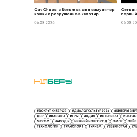
Cat Chaos: в Steam вышел симулятор
Сегодн
кошки с разрушением квартир
первый
06.08.2026
06.08.2
Регистрационный номер СМИ: Серия Эл № ФС77-9132
#ВОКРУГ КИБЕРОВ
#ДИАЛОГКУЛЬТУР2025
#КИБЕРЫ ВНУ
ДНР
ИВАНОВО
ИГРЫ
ИНДИЯ
ИНТЕРВЬЮ
ИСКУСС
МУРОМ
НАРОДЫ
НИЖНИЙ НОВГОРОД
ОМСК
ОРЁЛ
ТЕХНОЛОГИИ
ТРАНСПОРТ
ТУРИЗМ
УЗБЕКИСТАН
УЛ