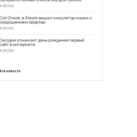
раскрыла полный список игр для показа
06.08.2026
Cat Chaos: в Steam вышел симулятор кошки с
разрушением квартир
06.08.2026
Сегодня отмечает день рождения первый
сайт в интернете
06.08.2026
Все новости