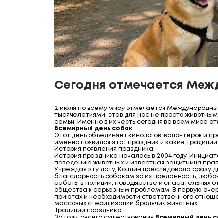
Сегодня отмечается Меж
2 июля по всему миру отмечается Международны
тысячелетиями, став для нас не просто животны
семьи. Именно в их честь сегодня во всем мире 
Всемирный день собак
.
Этот день объединяет кинологов, волонтеров и пр
именно появился этот праздник и какие традиции
История появления праздника
История праздника началась в 2004 году. Инициа
поведению животных и известная защитница прав
Учреждая эту дату, Коллин преследовала сразу д
благодарность собакам за их преданность, любов
работы в полиции, поводырстве и спасательных от
общества к серьезным проблемам. В первую очер
приютах и необходимости ответственного отноше
массовых стерилизаций бродячих животных.
Традиции праздника
За годы своего существования
Всемирный день с