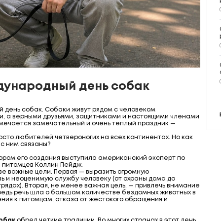
дународный день собак
й день собак.
Собаки живут рядом с человеком
ми, а верными друзьями, защитниками и настоящими членами
отмечается замечательный и очень теплый праздник —
осто любителей четвероногих на всех континентах. Но как
 с ним связаны?
тором его создания выступила американский эксперт по
 питомцев Коллин Пейдж.
ве важные цели. Первая — выразить огромную
ь и неоценимую службу человеку (от охраны дома до
рядах). Вторая, не менее важная цель, — привлечь внимание
едь речь шла о большом количестве бездомных животных в
ния к питомцам, отказа от жестокого обращения и
обак
обрел четкие традиции. Во многих странах в этот день