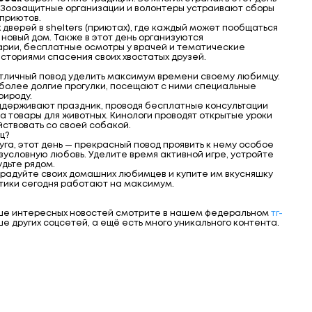
 Зоозащитные организации и волонтеры устраивают сборы
 приютов.
дверей в shelters (приютах), где каждый может пообщаться
 новый дом. Также в этот день организуются
арии, бесплатные осмотры у врачей и тематические
историями спасения своих хвостатых друзей.
отличный повод уделить максимум времени своему любимцу.
более долгие прогулки, посещают с ними специальные
рироду.
ддерживают праздник, проводя бесплатные консультации
а товары для животных. Кинологи проводят открытые уроки
йствовать со своей собакой.
ц?
га, этот день — прекрасный повод проявить к нему особое
зусловную любовь. Уделите время активной игре, устройте
удьте рядом.
порадуйте своих домашних любимцев и купите им вкусняшку
стики сегодня работают на максимум.
ьше интересных новостей смотрите в нашем федеральном
тг-
ше других соцсетей, а ещё есть много уникального контента.