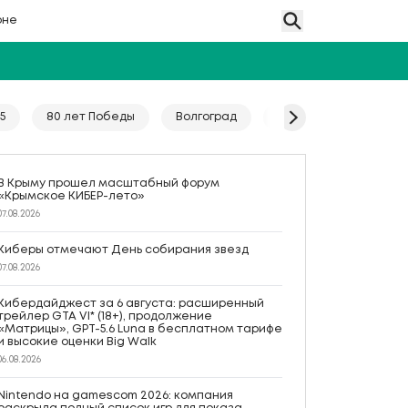
оне
5
80 лет Победы
Волгоград
Гайд
Год единс
В Крыму прошел масштабный форум
«Крымское КИБЕР-лето»
07.08.2026
Киберы отмечают День собирания звезд
07.08.2026
Кибердайджест за 6 августа: расширенный
трейлер GTA VI* (18+), продолжение
«Матрицы», GPT-5.6 Luna в бесплатном тарифе
и высокие оценки Big Walk
06.08.2026
Nintendo на gamescom 2026: компания