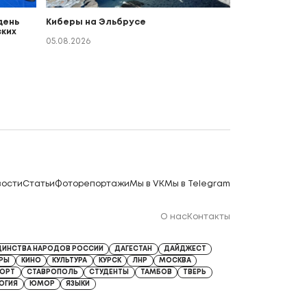
день
Киберы на Эльбрусе
ких
о
05.08.2026
вости
Статьи
Фоторепортажи
Мы в VK
Мы в Telegram
О нас
Контакты
ДИНСТВА НАРОДОВ РОССИИ
ДАГЕСТАН
ДАЙДЖЕСТ
ЕРЫ
КИНО
КУЛЬТУРА
КУРСК
ЛНР
МОСКВА
ОРТ
СТАВРОПОЛЬ
СТУДЕНТЫ
ТАМБОВ
ТВЕРЬ
ОГИЯ
ЮМОР
ЯЗЫКИ