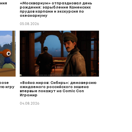
ния
«Москвариум» отпраздновал день
рождения: зарыбление Каменских
прудов карпами и экскурсия по
океанариуму
05.08.2026
Goose
«Война миров: Сибирь»: демоверсию
ую игру
ожидаемого российского экшена
впервые покажут на Comic Con
Игромир
04.08.2026