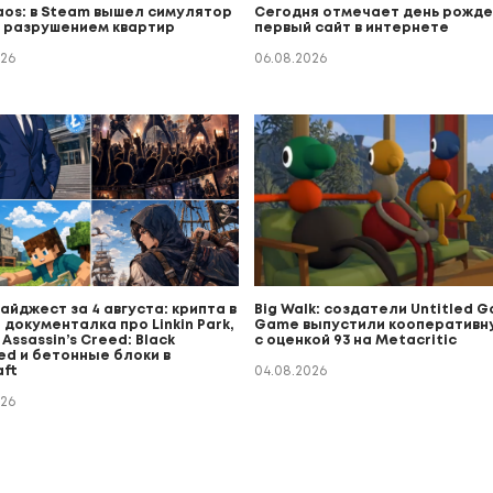
aos: в Steam вышел симулятор
Сегодня отмечает день рожде
с разрушением квартир
первый сайт в интернете
026
06.08.2026
йджест за 4 августа: крипта в
Big Walk: создатели Untitled 
 документалка про Linkin Park,
Game выпустили кооперативн
Assassin’s Creed: Black
с оценкой 93 на Metacritic
ed и бетонные блоки в
aft
04.08.2026
026