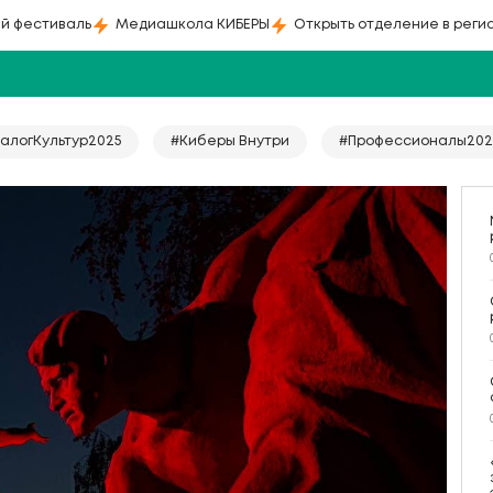
й фестиваль
Медиашкола КИБЕРЫ
Открыть отделение в реги
алогКультур2025
#Киберы Внутри
#Профессионалы202