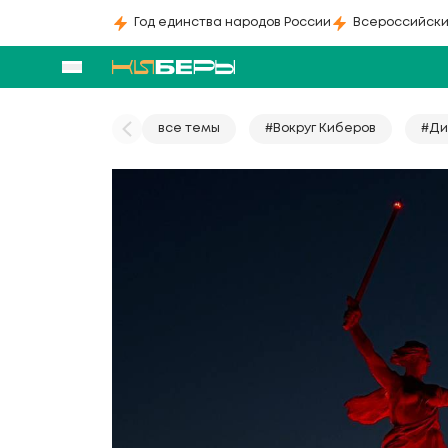
Год единства народов России
Всероссийски
все темы
#Вокруг Киберов
#Ди