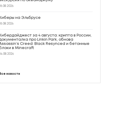
экскурсия по океанариуму
05.08.2026
Киберы на Эльбрусе
05.08.2026
Кибердайджест за 4 августа: крипта в России,
документалка про Linkin Park, обнова
Assassin’s Creed: Black Resynced и бетонные
блоки в Minecraft
04.08.2026
Все новости