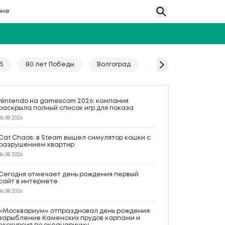
оне
5
80 лет Победы
Волгоград
Гайд
Год единс
Nintendo на gamescom 2026: компания
раскрыла полный список игр для показа
06.08.2026
Cat Chaos: в Steam вышел симулятор кошки с
разрушением квартир
06.08.2026
Сегодня отмечает день рождения первый
сайт в интернете
06.08.2026
«Москвариум» отпраздновал день рождения:
зарыбление Каменских прудов карпами и