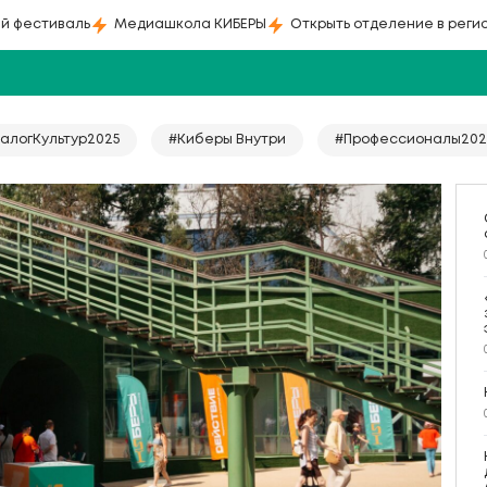
й фестиваль
Медиашкола КИБЕРЫ
Открыть отделение в реги
алогКультур2025
#Киберы Внутри
#Профессионалы202