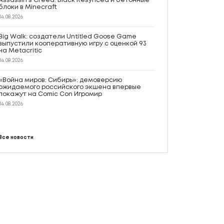
Assassin’s Creed: Black Resynced и бетонные
блоки в Minecraft
04.08.2026
Big Walk: создатели Untitled Goose Game
выпустили кооперативную игру с оценкой 93
на Metacritic
04.08.2026
«Война миров: Сибирь»: демоверсию
ожидаемого российского экшена впервые
покажут на Comic Con Игромир
04.08.2026
Все новости