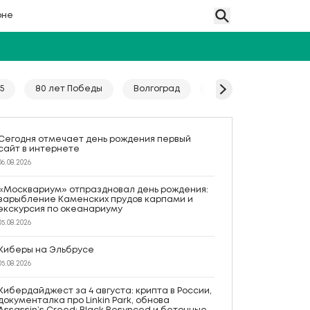
оне
5
80 лет Победы
Волгоград
Гайд
Год единс
Сегодня отмечает день рождения первый
сайт в интернете
06.08.2026
«Москвариум» отпраздновал день рождения:
зарыбление Каменских прудов карпами и
экскурсия по океанариуму
05.08.2026
Киберы на Эльбрусе
05.08.2026
Кибердайджест за 4 августа: крипта в России,
документалка про Linkin Park, обнова