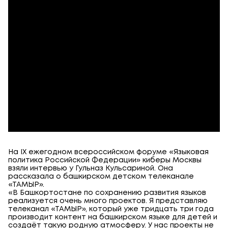
На IX ежегодном всероссийском форуме «Языковая
политика Российской Федерации» киберы Москвы
взяли интервью у Гульназ Кульсариной. Она
рассказала о башкирском детском телеканале
«ТАМЫР».
«В Башкортостане по сохранению развития языков
реализуется очень много проектов. Я представляю
телеканал «ТАМЫР», который уже тридцать три года
производит контент на башкирском языке для детей и
создаёт такую родную атмосферу. У нас проекты не