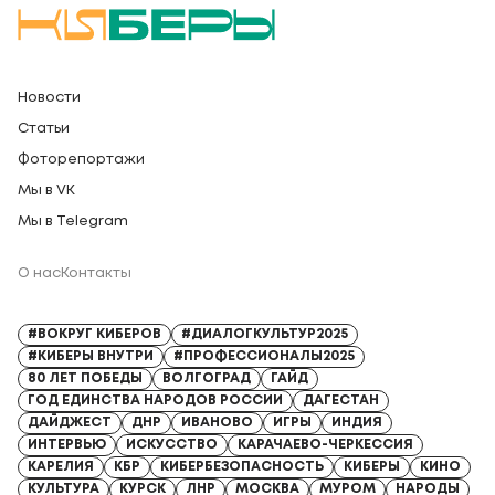
Новости
Статьи
Фоторепортажи
Мы в VK
Мы в Telegram
О нас
Контакты
Регистрационный номер СМИ: Серия Эл № ФС77-91328 от 13.04.2026
#ВОКРУГ КИБЕРОВ
#ДИАЛОГКУЛЬТУР2025
#КИБЕРЫ ВНУТРИ
#ПРОФЕССИОНАЛЫ2025
80 ЛЕТ ПОБЕДЫ
ВОЛГОГРАД
ГАЙД
ГОД ЕДИНСТВА НАРОДОВ РОССИИ
ДАГЕСТАН
ДАЙДЖЕСТ
ДНР
ИВАНОВО
ИГРЫ
ИНДИЯ
ИНТЕРВЬЮ
ИСКУССТВО
КАРАЧАЕВО-ЧЕРКЕССИЯ
КАРЕЛИЯ
КБР
КИБЕРБЕЗОПАСНОСТЬ
КИБЕРЫ
КИНО
КУЛЬТУРА
КУРСК
ЛНР
МОСКВА
МУРОМ
НАРОДЫ