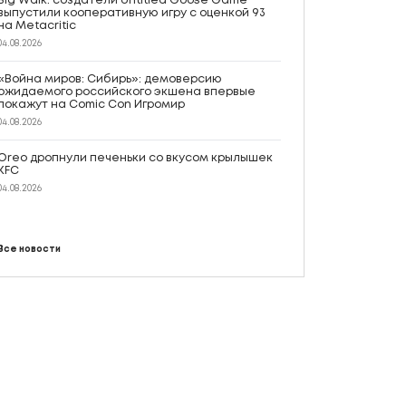
Big Walk: создатели Untitled Goose Game
выпустили кооперативную игру с оценкой 93
на Metacritic
04.08.2026
«Война миров: Сибирь»: демоверсию
ожидаемого российского экшена впервые
покажут на Comic Con Игромир
04.08.2026
Oreo дропнули печеньки со вкусом крылышек
KFC
04.08.2026
Все новости