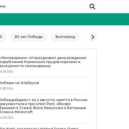
оне
5
80 лет Победы
Волгоград
Гайд
Год единс
«Москвариум» отпраздновал день рождения:
зарыбление Каменских прудов карпами и
экскурсия по океанариуму
05.08.2026
Киберы на Эльбрусе
05.08.2026
Кибердайджест за 4 августа: крипта в России,
документалка про Linkin Park, обнова
Assassin’s Creed: Black Resynced и бетонные
блоки в Minecraft
04.08.2026