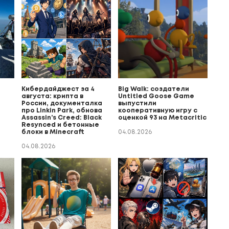
Кибердайджест за 4
Big Walk: создатели
августа: крипта в
Untitled Goose Game
России, документалка
выпустили
про Linkin Park, обнова
кооперативную игру с
Assassin’s Creed: Black
оценкой 93 на Metacritic
Resynced и бетонные
блоки в Minecraft
04.08.2026
04.08.2026