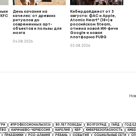
ньки
День качания на
Кибердайджест от 3
 KFC
качелях: от древних
августа: ФАС и Apple,
ритуалов до
Atomic Heart* (18+) в
современных арт-
российском Steam,
объектов и пользы для
отмена новой ИИ-фичи
мозга
Google и новая
платформа PUBG
04.08.2026
03.08.2026
Но
8 от 13.04.2026
ТРИ
#ПРОФЕССИОНАЛЫ2025
80 ЛЕТ ПОБЕДЫ
ВОЛГОГРАД
ГАЙД
ГОД Е
ТВО
КАРАЧАЕВО-ЧЕРКЕССИЯ
КАРЕЛИЯ
КБР
КИБЕРБЕЗОПАСНОСТЬ
КИБ
ПРАЗДНИКИ
РСО-АЛАНИЯ
РЯЗАНЬ
СОБЫТИЯ
СОЦИАЛЬНЫЕ СЕТИ
СП