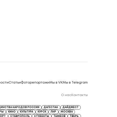
вости
Статьи
Фоторепортажи
Мы в VK
Мы в Telegram
О нас
Контакты
ДИНСТВА НАРОДОВ РОССИИ
ДАГЕСТАН
ДАЙДЖЕСТ
ЕРЫ
КИНО
КУЛЬТУРА
КУРСК
ЛНР
МОСКВА
ОРТ
СТАВРОПОЛЬ
СТУДЕНТЫ
ТАМБОВ
ТВЕРЬ