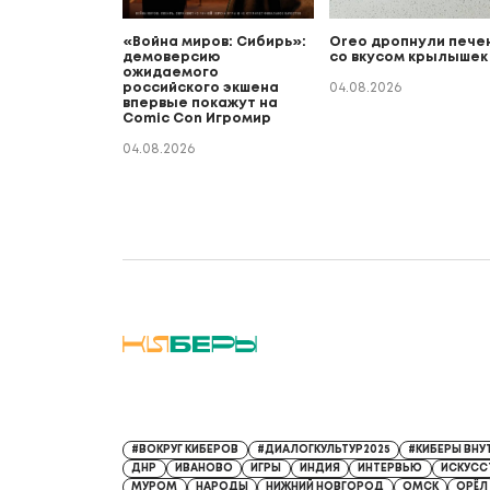
«Война миров: Сибирь»:
Oreo дропнули пече
демоверсию
со вкусом крылышек
ожидаемого
российского экшена
04.08.2026
впервые покажут на
Comic Con Игромир
04.08.2026
Регистрационный номер СМИ: Серия Эл № ФС77-9132
#ВОКРУГ КИБЕРОВ
#ДИАЛОГКУЛЬТУР2025
#КИБЕРЫ ВНУ
ДНР
ИВАНОВО
ИГРЫ
ИНДИЯ
ИНТЕРВЬЮ
ИСКУСС
МУРОМ
НАРОДЫ
НИЖНИЙ НОВГОРОД
ОМСК
ОРЁЛ