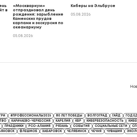
ень
«Москвариум»
Киберы на Эльбрусе
йт в
отпраздновал день
рождения: зарыбление
05.08.2026
Каменских прудов
карпами и экскурсия по
океанариуму
05.08.2026
Но
8 от 13.04.2026
ТРИ
#ПРОФЕССИОНАЛЫ2025
80 ЛЕТ ПОБЕДЫ
ВОЛГОГРАД
ГАЙД
ГОД Е
ТВО
КАРАЧАЕВО-ЧЕРКЕССИЯ
КАРЕЛИЯ
КБР
КИБЕРБЕЗОПАСНОСТЬ
КИБ
ПРАЗДНИКИ
РСО-АЛАНИЯ
РЯЗАНЬ
СОБЫТИЯ
СОЦИАЛЬНЫЕ СЕТИ
СП
ЬЯНОВСК
ФЛЕШМОБ
ХАБАРОВСК
ЧЕЛЯБИНСК
ЧЕЧНЯ
ЧУВАШИЯ
ЭКОЛ