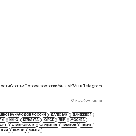
вости
Статьи
Фоторепортажи
Мы в VK
Мы в Telegram
О нас
Контакты
ДИНСТВА НАРОДОВ РОССИИ
ДАГЕСТАН
ДАЙДЖЕСТ
ЕРЫ
КИНО
КУЛЬТУРА
КУРСК
ЛНР
МОСКВА
ОРТ
СТАВРОПОЛЬ
СТУДЕНТЫ
ТАМБОВ
ТВЕРЬ
ОГИЯ
ЮМОР
ЯЗЫКИ