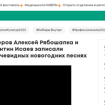
й фестиваль
Медиашкола КИБЕРЫ
Открыть отделение в реги
алогКультур2025
#Киберы Внутри
#Профессионалы202
еров Алексей Рябошапка и
нтин Исаев записали
очевидных новогодних песнях