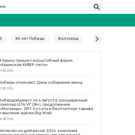
оне
5
80 лет Победы
Волгоград
Гайд
Год единс
В Крыму прошел масштабный форум
«Крымское КИБЕР-лето»
07.08.2026
Киберы отмечают День собирания звезд
07.08.2026
Кибердайджест за 6 августа: расширенный
трейлер GTA VI* (18+), продолжение
«Матрицы», GPT-5.6 Luna в бесплатном тарифе
и высокие оценки Big Walk
06.08.2026
Nintendo на gamescom 2026: компания