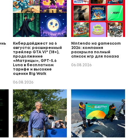
ень
Кибердайджест за 6
Nintendo на gamescom
августа: расширенный
2026: компания
трейлер GTA VI* (18+),
раскрыла полный
продолжение
список игр для показа
«Матрицы», GPT-5.6
Luna в бесплатном
06.08.2026
тарифе и высокие
оценки Big Walk
06.08.2026