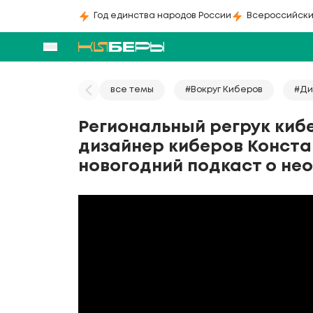
Год единства народов России
Всероссийски
все темы
#Вокруг Киберов
#Ди
Региональный регрук киб
дизайнер киберов Конста
новогодний подкаст о не