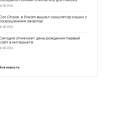
раскрыла полный список игр для показа
06.08.2026
Cat Chaos: в Steam вышел симулятор кошки с
разрушением квартир
06.08.2026
Сегодня отмечает день рождения первый
сайт в интернете
06.08.2026
Все новости