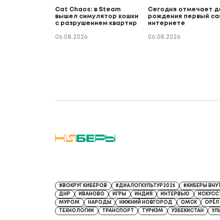
Cat Chaos: в Steam
Сегодня отмечает д
вышел симулятор кошки
рождения первый са
с разрушением квартир
интернете
06.08.2026
06.08.2026
Регистрационный номер СМИ: Серия Эл № ФС77-9132
#ВОКРУГ КИБЕРОВ
#ДИАЛОГКУЛЬТУР2025
#КИБЕРЫ ВНУ
ДНР
ИВАНОВО
ИГРЫ
ИНДИЯ
ИНТЕРВЬЮ
ИСКУСС
МУРОМ
НАРОДЫ
НИЖНИЙ НОВГОРОД
ОМСК
ОРЁЛ
ТЕХНОЛОГИИ
ТРАНСПОРТ
ТУРИЗМ
УЗБЕКИСТАН
УЛ