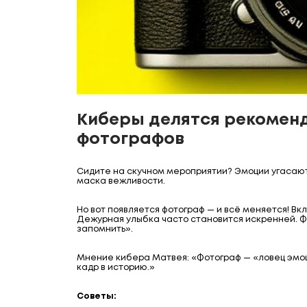
Киберы делятся рекомен
фотографов
Сидите на скучном мероприятии? Эмоции угасают: 
маска вежливости.
Но вот появляется фотограф — и всё меняется! В
Дежурная улыбка часто становится искренней. Ф
запомнить».
Мнение кибера Матвея: «Фотограф — «ловец эмоц
кадр в историю.»
Советы: