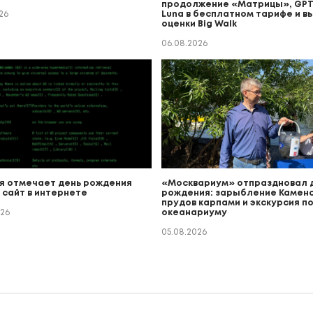
продолжение «Матрицы», GPT
26
Luna в бесплатном тарифе и в
оценки Big Walk
06.08.2026
я отмечает день рождения
«Москвариум» отпраздновал 
 сайт в интернете
рождения: зарыбление Каменс
прудов карпами и экскурсия п
026
океанариуму
05.08.2026