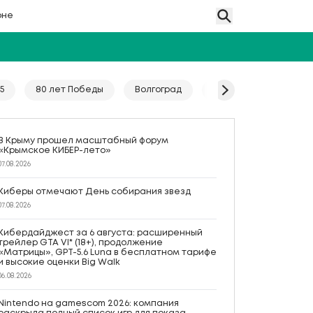
оне
5
80 лет Победы
Волгоград
Гайд
Год единс
В Крыму прошел масштабный форум
«Крымское КИБЕР-лето»
07.08.2026
Киберы отмечают День собирания звезд
07.08.2026
Кибердайджест за 6 августа: расширенный
трейлер GTA VI* (18+), продолжение
«Матрицы», GPT-5.6 Luna в бесплатном тарифе
и высокие оценки Big Walk
06.08.2026
Nintendo на gamescom 2026: компания