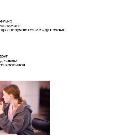
тельна
комплимент
кадры получаются между позами
друг
яд живым
ая красивая