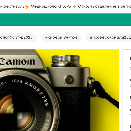
й фестиваль
Медиашкола КИБЕРЫ
Открыть отделение в реги
алогКультур2025
#Киберы Внутри
#Профессионалы202