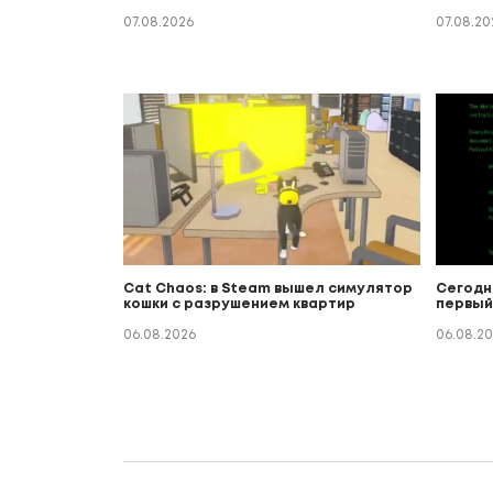
07.08.2026
07.08.20
Cat Chaos: в Steam вышел симулятор
Сегодн
кошки с разрушением квартир
первый
06.08.2026
06.08.2