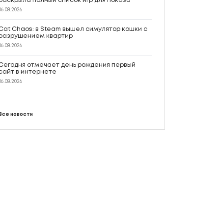
раскрыла полный список игр для показа
06.08.2026
Cat Chaos: в Steam вышел симулятор кошки с
разрушением квартир
06.08.2026
Сегодня отмечает день рождения первый
сайт в интернете
06.08.2026
Все новости