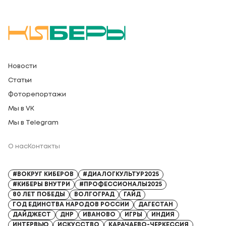
Новости
Статьи
Фоторепортажи
Мы в VK
Мы в Telegram
О нас
Контакты
Регистрационный номер СМИ: Серия Эл № ФС77-91328 от 13.04.2026
#ВОКРУГ КИБЕРОВ
#ДИАЛОГКУЛЬТУР2025
#КИБЕРЫ ВНУТРИ
#ПРОФЕССИОНАЛЫ2025
80 ЛЕТ ПОБЕДЫ
ВОЛГОГРАД
ГАЙД
ГОД ЕДИНСТВА НАРОДОВ РОССИИ
ДАГЕСТАН
ДАЙДЖЕСТ
ДНР
ИВАНОВО
ИГРЫ
ИНДИЯ
ИНТЕРВЬЮ
ИСКУССТВО
КАРАЧАЕВО-ЧЕРКЕССИЯ